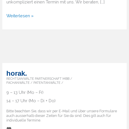
unkompliziert einen Termin mit uns. Wir beraten, […]
Von
Weiterlesen »
A
bis
Z
–
Überblick
über
die
horak.
Markenländer
RECHTSANWÄLTE PARTNERSCHAFT MBB /
FACHANWÄLTE / PATENTANWÄLTE /
9 – 13 Uhr (Mo – Fr)
14 – 17 Uhr (Mo – Di + Do)
Bitte beachten Sie, dass wir per E-Mail und über unsere Formulare
auch ausserhalb dieser Zeiten für Sie da sind. Dies gilt auch für
individuelle Termine.