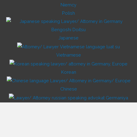
Polish
Japanese
Vietnamese
Korean
Chinese
Russian