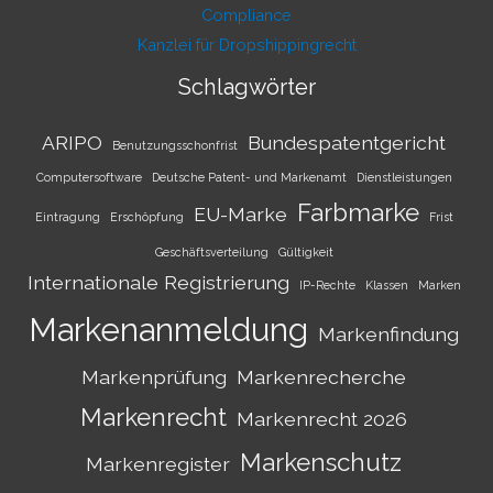
Compliance
Kanzlei für Dropshippingrecht
Schlagwörter
ARIPO
Bundespatentgericht
Benutzungsschonfrist
Computersoftware
Deutsche Patent- und Markenamt
Dienstleistungen
Farbmarke
EU-Marke
Eintragung
Erschöpfung
Frist
Geschäftsverteilung
Gültigkeit
Internationale Registrierung
IP-Rechte
Klassen
Marken
Markenanmeldung
Markenfindung
Markenprüfung
Markenrecherche
Markenrecht
Markenrecht 2026
Markenschutz
Markenregister