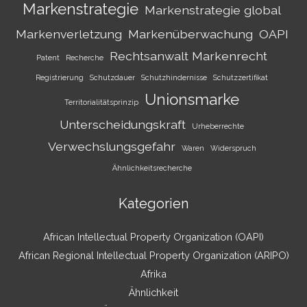
Markenstrategie
Markenstrategie global
Markenverletzung
Markenüberwachung
OAPI
Rechtsanwalt Markenrecht
Patent
Recherche
Registrierung
Schutzdauer
Schutzhindernisse
Schutzzertifikat
Unionsmarke
Territorialitätsprinzip
Unterscheidungskraft
Urheberrechte
Verwechslungsgefahr
Waren
Widerspruch
Ähnlichkeitsrecherche
Kategorien
African Intellectual Property Organization (OAPI)
African Regional Intellectual Property Organization (ARIPO)
Afrika
Ähnlichkeit