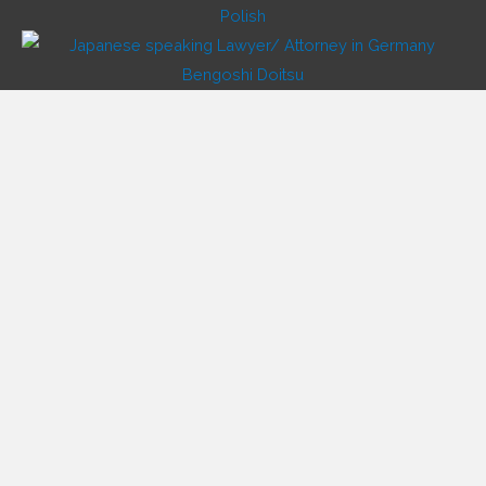
Polish
Japanese
Vietnamese
Korean
Chinese
Russian
Copyright © 2026 markenanmeldung WELT