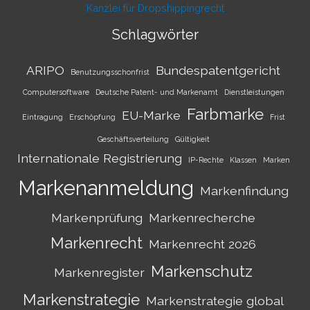
Kanzlei für Dropshippingrecht
Schlagwörter
ARIPO
Bundespatentgericht
Benutzungsschonfrist
Computersoftware
Deutsche Patent- und Markenamt
Dienstleistungen
Farbmarke
EU-Marke
Eintragung
Erschöpfung
Frist
Geschäftsverteilung
Gültigkeit
Internationale Registrierung
IP-Rechte
Klassen
Marken
Markenanmeldung
Markenfindung
Markenprüfung
Markenrecherche
Markenrecht
Markenrecht 2026
Markenschutz
Markenregister
Markenstrategie
Markenstrategie global