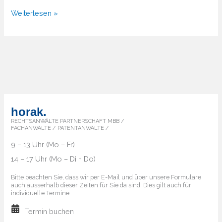
Wie
Weiterlesen »
lassen
sich
Marken
weltweit
schützen?
horak.
RECHTSANWÄLTE PARTNERSCHAFT MBB /
FACHANWÄLTE / PATENTANWÄLTE /
9 – 13 Uhr (Mo – Fr)
14 – 17 Uhr (Mo – Di + Do)
Bitte beachten Sie, dass wir per E-Mail und über unsere Formulare
auch ausserhalb dieser Zeiten für Sie da sind. Dies gilt auch für
individuelle Termine.
Termin buchen