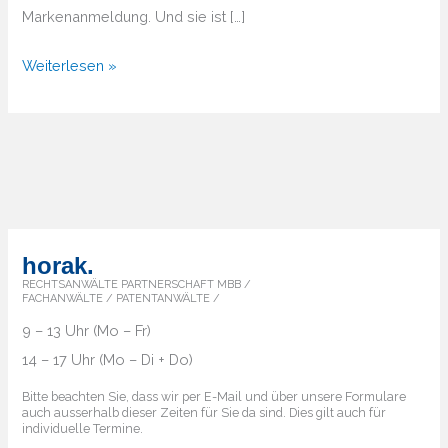
Markenanmeldung. Und sie ist […]
Weltweite
Weiterlesen »
Markenanmeldung
–
Der
Weg
zum
globalen
Schutz
horak.
Ihrer
RECHTSANWÄLTE PARTNERSCHAFT MBB /
FACHANWÄLTE / PATENTANWÄLTE /
Marke
9 – 13 Uhr (Mo – Fr)
14 – 17 Uhr (Mo – Di + Do)
Bitte beachten Sie, dass wir per E-Mail und über unsere Formulare
auch ausserhalb dieser Zeiten für Sie da sind. Dies gilt auch für
individuelle Termine.