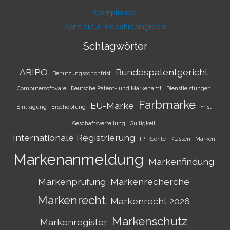
Compliance
Kanzlei für Dropshippingrecht
Schlagwörter
ARIPO
Bundespatentgericht
Benutzungsschonfrist
Computersoftware
Deutsche Patent- und Markenamt
Dienstleistungen
Farbmarke
EU-Marke
Eintragung
Erschöpfung
Frist
Geschäftsverteilung
Gültigkeit
Internationale Registrierung
IP-Rechte
Klassen
Marken
Markenanmeldung
Markenfindung
Markenprüfung
Markenrecherche
Markenrecht
Markenrecht 2026
Markenschutz
Markenregister