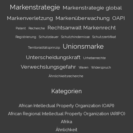
Markenstrategie
Markenstrategie global
Markenverletzung
Markenüberwachung
OAPI
Rechtsanwalt Markenrecht
Patent
Recherche
Registrierung
Schutzdauer
Schutzhindernisse
Schutzzertifikat
Unionsmarke
Territorialitätsprinzip
Unterscheidungskraft
Urheberrechte
Verwechslungsgefahr
Waren
Widerspruch
Ähnlichkeitsrecherche
Kategorien
African Intellectual Property Organization (OAPI)
African Regional Intellectual Property Organization (ARIPO)
Afrika
Ähnlichkeit