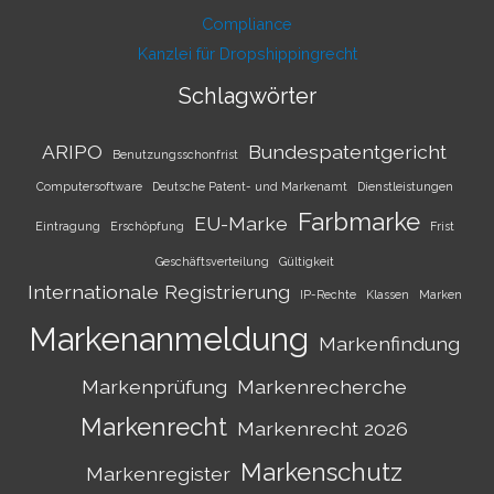
Compliance
Kanzlei für Dropshippingrecht
Schlagwörter
ARIPO
Bundespatentgericht
Benutzungsschonfrist
Computersoftware
Deutsche Patent- und Markenamt
Dienstleistungen
Farbmarke
EU-Marke
Eintragung
Erschöpfung
Frist
Geschäftsverteilung
Gültigkeit
Internationale Registrierung
IP-Rechte
Klassen
Marken
Markenanmeldung
Markenfindung
Markenprüfung
Markenrecherche
Markenrecht
Markenrecht 2026
Markenschutz
Markenregister