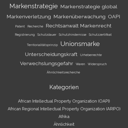
Markenstrategie
Markenstrategie global
Markenverletzung
Markenüberwachung
OAPI
Rechtsanwalt Markenrecht
Patent
Recherche
Registrierung
Schutzdauer
Schutzhindernisse
Schutzzertifikat
Unionsmarke
Territorialitätsprinzip
Unterscheidungskraft
Urheberrechte
Verwechslungsgefahr
Waren
Widerspruch
Ähnlichkeitsrecherche
Kategorien
African Intellectual Property Organization (OAPI)
African Regional Intellectual Property Organization (ARIPO)
Afrika
Ähnlichkeit