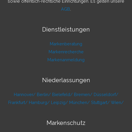
:
sowie öffentlich-rechtliche Einrichtungen. Es gelten unsere
AGB
.
Dienstleistungen
Markenberatung
Markenrecherche
Markenanmeldung
Niederlassungen
Hannover/
Berlin/
Bielefeld/
Bremen/
Düsseldorf/
Frankfurt/
Hamburg/
Leipzig/
München/
Stuttgart/
Wien/
Markenschutz