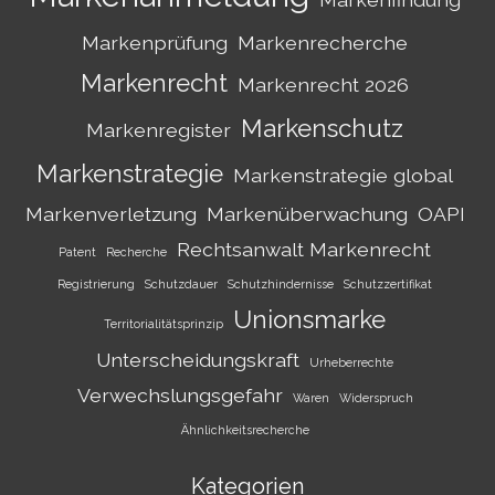
Markenprüfung
Markenrecherche
Markenrecht
Markenrecht 2026
Markenschutz
Markenregister
Markenstrategie
Markenstrategie global
Markenverletzung
Markenüberwachung
OAPI
Rechtsanwalt Markenrecht
Patent
Recherche
Registrierung
Schutzdauer
Schutzhindernisse
Schutzzertifikat
Unionsmarke
Territorialitätsprinzip
Unterscheidungskraft
Urheberrechte
Verwechslungsgefahr
Waren
Widerspruch
Ähnlichkeitsrecherche
Kategorien