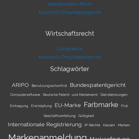
Internationales Recht
Kanzlei für Dropshippingrecht
Wirtschaftsrecht
Compliance
Kanzlei für Dropshippingrecht
Schlagwörter
ARIPO
Bundespatentgericht
Benutzungsschonfrist
Computersoftware
Deutsche Patent- und Markenamt
Dienstleistungen
Farbmarke
EU-Marke
Eintragung
Erschöpfung
Frist
Geschäftsverteilung
Gültigkeit
Internationale Registrierung
IP-Rechte
Klassen
Marken
Markenanmeldung
Markenfindung