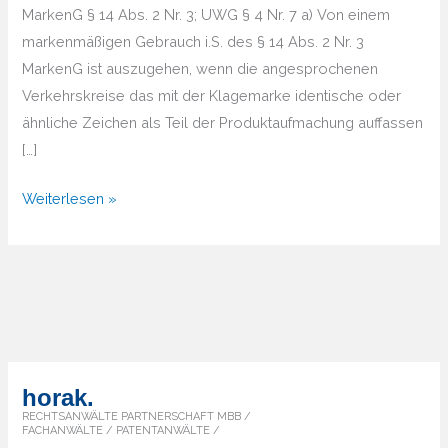
MarkenG § 14 Abs. 2 Nr. 3; UWG § 4 Nr. 7 a) Von einem
markenmäßigen Gebrauch i.S. des § 14 Abs. 2 Nr. 3
MarkenG ist auszugehen, wenn die angesprochenen
Verkehrskreise das mit der Klagemarke identische oder
ähnliche Zeichen als Teil der Produktaufmachung auffassen
[…]
BGH
Weiterlesen »
Lila
Postkarte
horak.
RECHTSANWÄLTE PARTNERSCHAFT MBB /
FACHANWÄLTE / PATENTANWÄLTE /