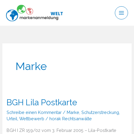
Zum
Inhalt
springen
Marke
BGH Lila Postkarte
Schreibe einen Kommentar
/
Marke
,
Schutzerstreckung
,
Urteil
,
Wettbewerb
/
horak Rechtsanwälte
BGH I ZR 159/02 vom 3. Februar 2005 – Lila-Postkarte