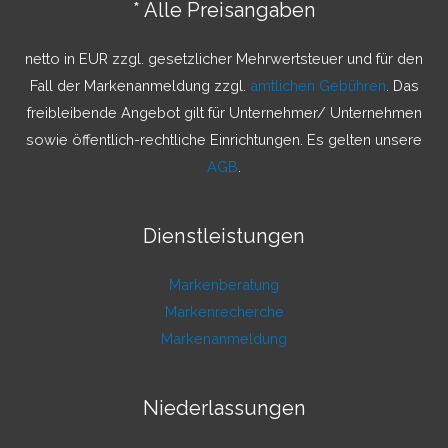
* Alle Preisangaben
n
a
netto in EUR zzgl. gesetzlicher Mehrwertsteuer und für den
c
Fall der Markenanmeldung zzgl.
amtlichen Gebühren
. Das
h
freibleibende Angebot gilt für Unternehmer/ Unternehmen
:
sowie öffentlich-rechtliche Einrichtungen. Es gelten unsere
AGB
.
Dienstleistungen
Markenberatung
Markenrecherche
Markenanmeldung
Niederlassungen