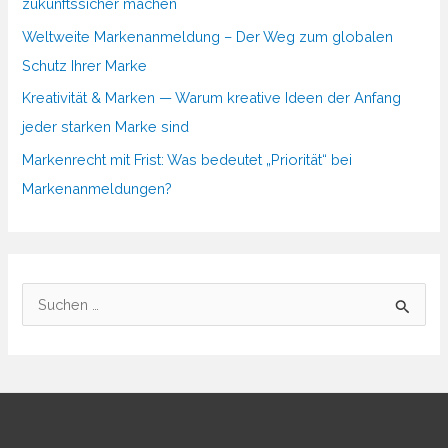
zukunftssicher machen
Weltweite Markenanmeldung – Der Weg zum globalen
Schutz Ihrer Marke
Kreativität & Marken — Warum kreative Ideen der Anfang
jeder starken Marke sind
Markenrecht mit Frist: Was bedeutet „Priorität“ bei
Markenanmeldungen?
S
u
c
h
e
n