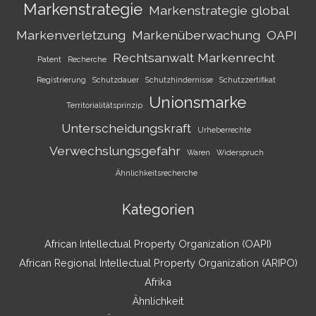
Markenstrategie
Markenstrategie global
Markenverletzung
Markenüberwachung
OAPI
Rechtsanwalt Markenrecht
Patent
Recherche
Registrierung
Schutzdauer
Schutzhindernisse
Schutzzertifikat
Unionsmarke
Territorialitätsprinzip
Unterscheidungskraft
Urheberrechte
Verwechslungsgefahr
Waren
Widerspruch
Ähnlichkeitsrecherche
Kategorien
African Intellectual Property Organization (OAPI)
African Regional Intellectual Property Organization (ARIPO)
Afrika
Ähnlichkeit