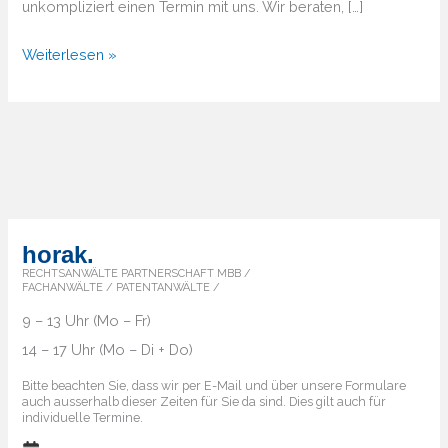
unkompliziert einen Termin mit uns. Wir beraten, […]
Von
Weiterlesen »
A
bis
Z
–
Überblick
über
die
horak.
Markenländer
RECHTSANWÄLTE PARTNERSCHAFT MBB /
FACHANWÄLTE / PATENTANWÄLTE /
9 – 13 Uhr (Mo – Fr)
14 – 17 Uhr (Mo – Di + Do)
Bitte beachten Sie, dass wir per E-Mail und über unsere Formulare
auch ausserhalb dieser Zeiten für Sie da sind. Dies gilt auch für
individuelle Termine.