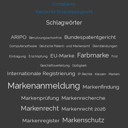
Compliance
Kanzlei für Dropshippingrecht
Schlagwörter
ARIPO
Bundespatentgericht
Benutzungsschonfrist
Computersoftware
Deutsche Patent- und Markenamt
Dienstleistungen
Farbmarke
EU-Marke
Eintragung
Erschöpfung
Frist
Geschäftsverteilung
Gültigkeit
Internationale Registrierung
IP-Rechte
Klassen
Marken
Markenanmeldung
Markenfindung
Markenprüfung
Markenrecherche
Markenrecht
Markenrecht 2026
Markenschutz
Markenregister