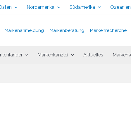
 Osten
Nordamerika
Südamerika
Ozeanien
Markenanmeldung
Markenberatung
Markenrecherche
rkenländer
Markenkanzlei
Aktuelles
Markenw