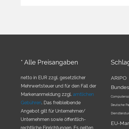
–
Überblick
über
die
Markenländer
* Alle Preisangaben
Schla
netto in EUR zzgl. gesetzlicher
ARIPO
Mehrwertsteuer und für den Fall der
Bundes
Markenanmeldung zzgl.
amtlichen
Computerso
Gebühren
. Das freibleibende
Deutsche P
Angebot gilt für Unternehmer/
Dienstleist
Unternehmen sowie öffentlich-
EU-Ma
rechtliche Einrichtungen. Es gelten