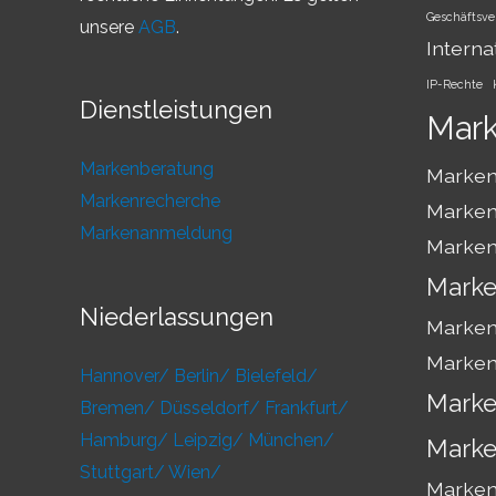
Geschäftsve
unsere
AGB
.
Interna
IP-Rechte
Dienstleistungen
Mar
Markenberatung
Marken
Markenrecherche
Marken
Markenanmeldung
Marken
Marke
Niederlassungen
Marken
Marken
Hannover/
Berlin/
Bielefeld/
Marke
Bremen/
Düsseldorf/
Frankfurt/
Hamburg/
Leipzig/
München/
Marke
Stuttgart/
Wien/
Markens