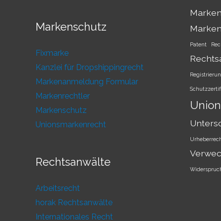
Marken
Markenschutz
Marke
Patent
Rec
Fixmarke
Rechts
Kanzlei für Dropshippingrecht
Registrieru
Markenanmeldung Formular
Schutzzertif
Markenrechtler
Union
Markenschutz
Unters
Unionsmarkenrecht
Urheberrec
Verwec
Rechtsanwälte
Widerspruc
Arbeitsrecht
horak Rechtsanwälte
Internationales Recht