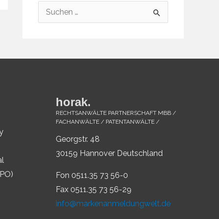
S
u
c
h
e
n
horak.
n
RECHTSANWÄLTE PARTNERSCHAFT MBB /
a
FACHANWÄLTE / PATENTANWÄLTE /
y
c
Georgstr. 48
h
30159 Hannover Deutschland
al
:
IPO)
Fon 0511.35 73 56-0
Fax 0511.35 73 56-29
info@markenanmeldungwelt.de