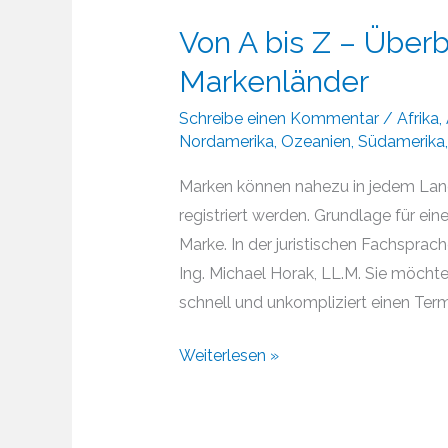
Von A bis Z – Überb
Markenländer
Schreibe einen Kommentar
/
Afrika
,
Nordamerika
,
Ozeanien
,
Südamerika
Marken können nahezu in jedem Land
registriert werden. Grundlage für ei
Marke. In der juristischen Fachsprach
Ing. Michael Horak, LL.M. Sie möcht
schnell und unkompliziert einen Termi
Von
Weiterlesen »
A
bis
Z