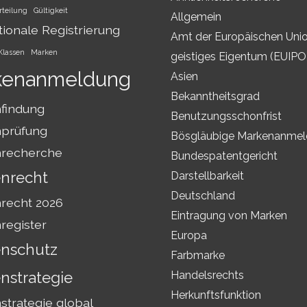
rteilung
Gültigkeit
Allgemein
tionale Registrierung
Amt der Europäischen Unio
Klassen
Marken
geistiges Eigentum (EUIPO
kenanmeldung
Asien
Bekanntheitsgrad
findung
Benutzungsschonfrist
prüfung
Bösgläubige Markenanme
recherche
Bundespatentgericht
nrecht
Darstellbarkeit
Deutschland
recht 2026
Eintragung von Marken
register
Europa
nschutz
Farbmarke
nstrategie
Handelsrechts
Herkunftsfunktion
trategie global