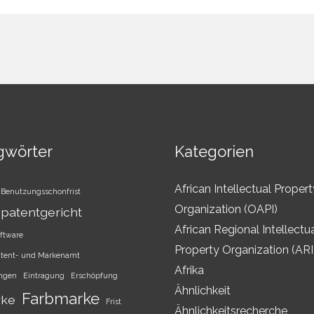
gwörter
Kategorien
African Intellectual Propert
Benutzungsschonfrist
Organization (OAPI)
patentgericht
African Regional Intellectu
ftware
Property Organization (AR
atent- und Markenamt
Afrika
ungen
Eintragung
Erschöpfung
Ähnlichkeit
Farbmarke
rke
Frist
Ähnlichkeitsrecherche