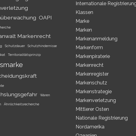
Internationale Registrierun
verletzung
Klassen
nüberwachung
OAPI
Marke
herche
Marken
anwalt Markenrecht
Markenanmeldung
ng
Schutzdauer
Schutzhindernisse
Markenform
ikat
Territorialitätsprinzip
Markenpiraterie
smarke
Markenrecht
Markenregister
cheidungskraft
Markenschutz
hte
Markenstrategie
hslungsgefahr
Waren
Markenverletzung
h
Ähnlichkeitsrecherche
Mittlerer Osten
Nationale Registrierung
Nordamerika
Ozeanien