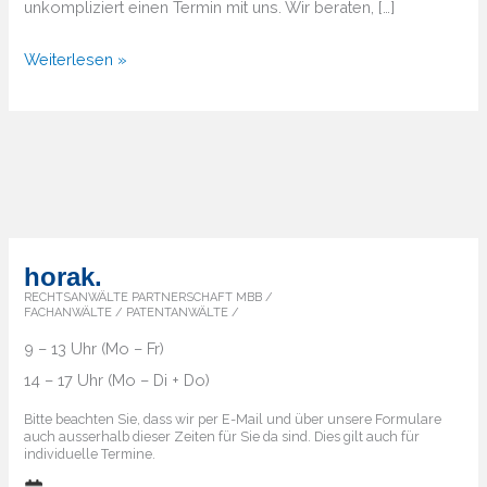
unkompliziert einen Termin mit uns. Wir beraten, […]
Von
Weiterlesen »
A
bis
Z
–
Überblick
über
die
horak.
Markenländer
RECHTSANWÄLTE PARTNERSCHAFT MBB /
FACHANWÄLTE / PATENTANWÄLTE /
9 – 13 Uhr (Mo – Fr)
14 – 17 Uhr (Mo – Di + Do)
Bitte beachten Sie, dass wir per E-Mail und über unsere Formulare
auch ausserhalb dieser Zeiten für Sie da sind. Dies gilt auch für
individuelle Termine.