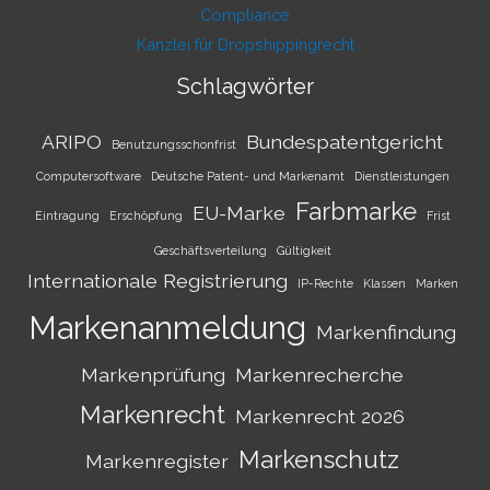
Compliance
Kanzlei für Dropshippingrecht
Schlagwörter
ARIPO
Bundespatentgericht
Benutzungsschonfrist
Computersoftware
Deutsche Patent- und Markenamt
Dienstleistungen
Farbmarke
EU-Marke
Eintragung
Erschöpfung
Frist
Geschäftsverteilung
Gültigkeit
Internationale Registrierung
IP-Rechte
Klassen
Marken
Markenanmeldung
Markenfindung
Markenprüfung
Markenrecherche
Markenrecht
Markenrecht 2026
Markenschutz
Markenregister