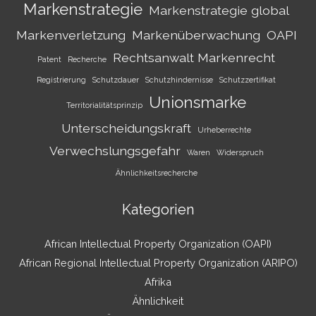
Markenstrategie
Markenstrategie global
Markenverletzung
Markenüberwachung
OAPI
Rechtsanwalt Markenrecht
Patent
Recherche
Registrierung
Schutzdauer
Schutzhindernisse
Schutzzertifikat
Unionsmarke
Territorialitätsprinzip
Unterscheidungskraft
Urheberrechte
Verwechslungsgefahr
Waren
Widerspruch
Ähnlichkeitsrecherche
Kategorien
African Intellectual Property Organization (OAPI)
African Regional Intellectual Property Organization (ARIPO)
Afrika
Ähnlichkeit