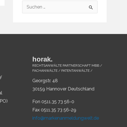
S
u
c
h
e
n
horak.
n
RECHTSANWÄLTE PARTNERSCHAFT MBB /
a
FACHANWÄLTE / PATENTANWÄLTE /
y
c
Georgstr. 48
h
30159 Hannover Deutschland
al
:
IPO)
Fon 0511.35 73 56-0
Fax 0511.35 73 56-29
info@markenanmeldungwelt.de