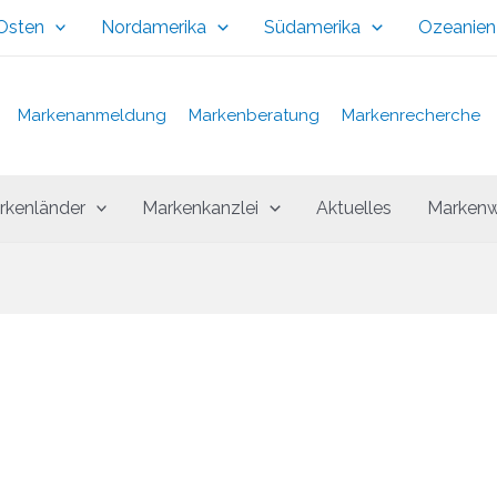
 Osten
Nordamerika
Südamerika
Ozeanien
Markenanmeldung
Markenberatung
Markenrecherche
rkenländer
Markenkanzlei
Aktuelles
Markenw