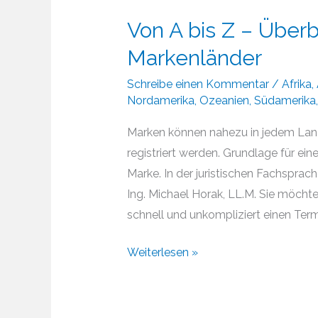
Von A bis Z – Überb
Markenländer
Schreibe einen Kommentar
/
Afrika
,
Nordamerika
,
Ozeanien
,
Südamerika
Marken können nahezu in jedem Land
registriert werden. Grundlage für ei
Marke. In der juristischen Fachsprach
Ing. Michael Horak, LL.M. Sie möcht
schnell und unkompliziert einen Termi
Von
Weiterlesen »
A
bis
Z