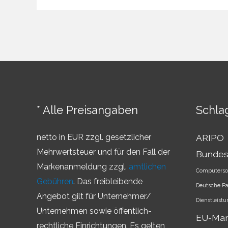
–
Überblick
über
die
Markenländer
* Alle Preisangaben
Schla
netto in EUR zzgl. gesetzlicher
ARIPO
Mehrwertsteuer und für den Fall der
Bundes
Markenanmeldung zzgl.
amtlichen
Computerso
Gebühren
. Das freibleibende
Deutsche P
Angebot gilt für Unternehmer/
Dienstleist
Unternehmen sowie öffentlich-
EU-Ma
rechtliche Einrichtungen. Es gelten