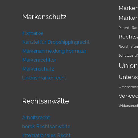
Marken
Markenschutz
Marke
Patent
Rec
Fixmarke
Rechts
Kanzlei für Dropshippingrecht
Registrieru
Markenanmeldung Formular
Schutzzertif
Markenrechtler
Union
Markenschutz
Unters
Unionsmarkenrecht
Urheberrec
Verwec
Rechtsanwälte
Widerspruc
Arbeitsrecht
horak Rechtsanwälte
Internationales Recht