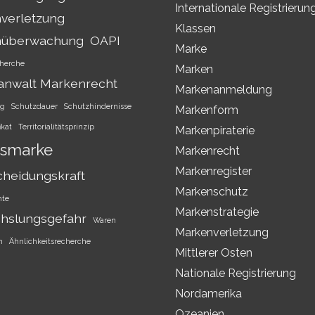
Internationale Registrierun
verletzung
Klassen
nüberwachung
OAPI
Marke
herche
Marken
anwalt Markenrecht
Markenanmeldung
ng
Schutzdauer
Schutzhindernisse
Markenform
ikat
Territorialitätsprinzip
Markenpiraterie
smarke
Markenrecht
Markenregister
cheidungskraft
Markenschutz
hte
Markenstrategie
hslungsgefahr
Waren
Markenverletzung
h
Ähnlichkeitsrecherche
Mittlerer Osten
Nationale Registrierung
Nordamerika
Ozeanien