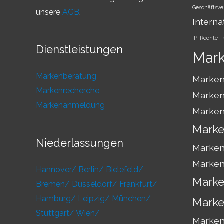
Geschäftsve
unsere
AGB
.
Interna
IP-Rechte
Dienstleistungen
Mar
Markenberatung
Marken
Markenrecherche
Marken
Markenanmeldung
Marken
Marke
Niederlassungen
Marken
Marken
Hannover/
Berlin/
Bielefeld/
Marke
Bremen/
Düsseldorf/
Frankfurt/
Hamburg/
Leipzig/
München/
Marke
Stuttgart/
Wien/
Markens