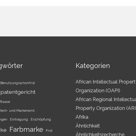
gwörter
Kategorien
African Intellectual Propert
Benutzungsschonfrist
Organization (OAPI)
patentgericht
African Regional Intellectu
ftware
Property Organization (AR
atent- und Markenamt
Afrika
ungen
Eintragung
Erschöpfung
Ähnlichkeit
Farbmarke
rke
Frist
Ähnlichkeitsrecherche