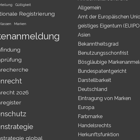
rteilung
Gültigkeit
Allgemein
tionale Registrierung
Amt der Europäischen Unio
Klassen
Marken
geistiges Eigentum (EUIPO
kenanmeldung
Asien
Bekanntheitsgrad
findung
Benutzungsschonfrist
prüfung
Bösgläubige Markenanme
recherche
Bundespatentgericht
nrecht
Darstellbarkeit
Deutschland
recht 2026
Eintragung von Marken
register
Europa
nschutz
Farbmarke
nstrategie
Handelsrechts
Herkunftsfunktion
trategie global