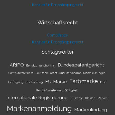
Kanzlei für Dropshippingrecht
Wirtschaftsrecht
Compliance
Kanzlei für Dropshippingrecht
Schlagwörter
ARIPO
Bundespatentgericht
Benutzungsschonfrist
Computersoftware
Deutsche Patent- und Markenamt
Dienstleistungen
Farbmarke
EU-Marke
Eintragung
Erschöpfung
Frist
Geschäftsverteilung
Gültigkeit
Internationale Registrierung
IP-Rechte
Klassen
Marken
Markenanmeldung
Markenfindung