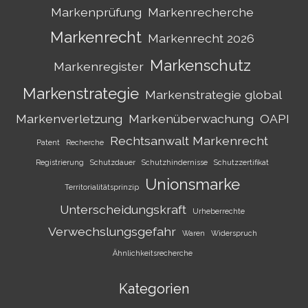
Markenprüfung
Markenrecherche
Markenrecht
Markenrecht 2026
Markenschutz
Markenregister
Markenstrategie
Markenstrategie global
Markenverletzung
Markenüberwachung
OAPI
Rechtsanwalt Markenrecht
Patent
Recherche
Registrierung
Schutzdauer
Schutzhindernisse
Schutzzertifikat
Unionsmarke
Territorialitätsprinzip
Unterscheidungskraft
Urheberrechte
Verwechslungsgefahr
Waren
Widerspruch
Ähnlichkeitsrecherche
Kategorien