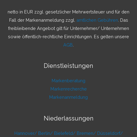
n
a
netto in EUR zzgl. gesetzlicher Mehrwertsteuer und für den
c
Fall der Markenanmeldung zzgl.
amtlichen Gebühren
. Das
h
freibleibende Angebot gilt für Unternehmer/ Unternehmen
:
sowie öffentlich-rechtliche Einrichtungen. Es gelten unsere
AGB
.
Dienstleistungen
Markenberatung
Markenrecherche
Markenanmeldung
Niederlassungen
Hannover/
Berlin/
Bielefeld/
Bremen/
Düsseldorf/