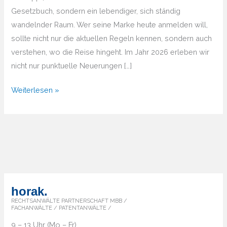
Gesetzbuch, sondern ein lebendiger, sich ständig
wandelnder Raum. Wer seine Marke heute anmelden will,
sollte nicht nur die aktuellen Regeln kennen, sondern auch
verstehen, wo die Reise hingeht. Im Jahr 2026 erleben wir
nicht nur punktuelle Neuerungen […]
Markenrecht
Weiterlesen »
2026
und
darüber
hinaus
–
Wie
Sie
horak.
Ihre
RECHTSANWÄLTE PARTNERSCHAFT MBB /
FACHANWÄLTE / PATENTANWÄLTE /
Marke
9 – 13 Uhr (Mo – Fr)
zukunftssicher