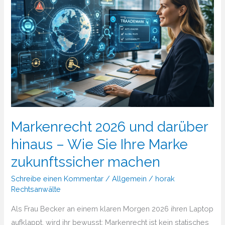
Markenrecht 2026 und darüber
hinaus – Wie Sie Ihre Marke
zukunftssicher machen
Schreibe einen Kommentar
/
Allgemein
/
horak
Rechtsanwälte
Als Frau Becker an einem klaren Morgen 2026 ihren Laptop
aufklappt, wird ihr bewusst: Markenrecht ist kein statisches