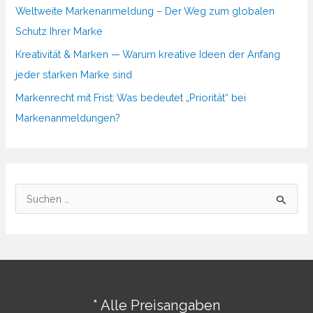
Weltweite Markenanmeldung – Der Weg zum globalen
Schutz Ihrer Marke
Kreativität & Marken — Warum kreative Ideen der Anfang
jeder starken Marke sind
Markenrecht mit Frist: Was bedeutet „Priorität“ bei
Markenanmeldungen?
S
u
c
h
e
n
* Alle Preisangaben