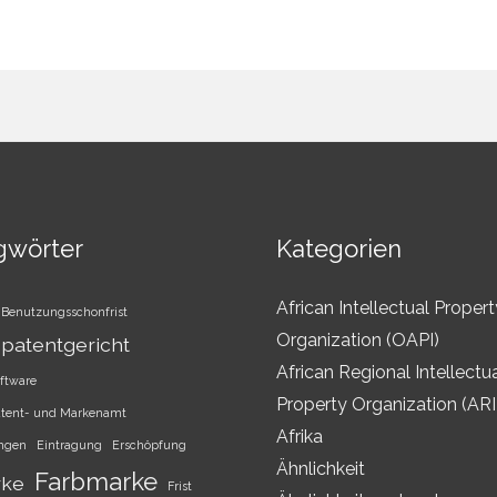
gwörter
Kategorien
African Intellectual Propert
Benutzungsschonfrist
Organization (OAPI)
patentgericht
African Regional Intellectu
ftware
Property Organization (AR
atent- und Markenamt
Afrika
ungen
Eintragung
Erschöpfung
Ähnlichkeit
Farbmarke
rke
Frist