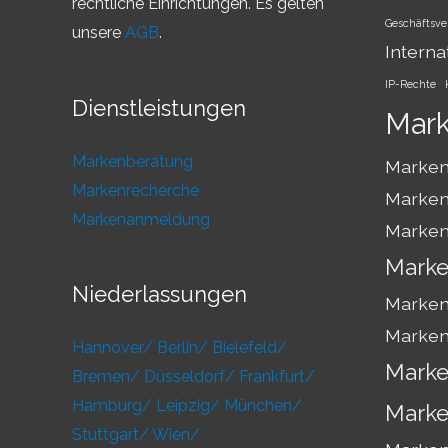
rechtliche Einrichtungen. Es gelten
Geschäftsve
unsere
AGB
.
Interna
IP-Rechte
Dienstleistungen
Mar
Markenberatung
Marken
Markenrecherche
Marken
Markenanmeldung
Marken
Marke
Niederlassungen
Marken
Marken
Hannover/
Berlin/
Bielefeld/
Marke
Bremen/
Düsseldorf/
Frankfurt/
Hamburg/
Leipzig/
München/
Marke
Stuttgart/
Wien/