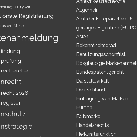
Ähnlichkeitsrecherche
rteilung
Gültigkeit
Allgemein
tionale Registrierung
Amt der Europäischen Unio
Klassen
Marken
geistiges Eigentum (EUIPO
kenanmeldung
Asien
Bekanntheitsgrad
findung
Benutzungsschonfrist
prüfung
Bösgläubige Markenanme
recherche
Bundespatentgericht
nrecht
Darstellbarkeit
Deutschland
recht 2026
Eintragung von Marken
register
Europa
nschutz
Farbmarke
nstrategie
Handelsrechts
Herkunftsfunktion