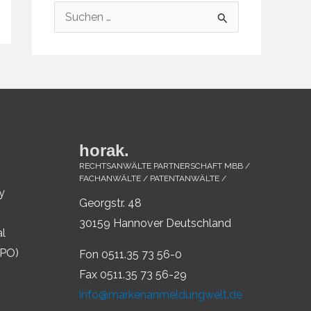
S
u
c
h
e
n
n
horak.
a
RECHTSANWÄLTE PARTNERSCHAFT MBB /
FACHANWÄLTE / PATENTANWÄLTE /
c
y
Georgstr. 48
h
30159 Hannover Deutschland
al
:
IPO)
Fon 0511.35 73 56-0
Fax 0511.35 73 56-29
info@markenanmeldungwelt.de