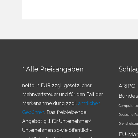
und
darüber
hinaus
–
Wie
Sie
Ihre
Marke
* Alle Preisangaben
Schla
zukunftssicher
machen
netto in EUR zzgl. gesetzlicher
ARIPO
Mehrwertsteuer und für den Fall der
Bundes
Markenanmeldung zzgl.
amtlichen
Computerso
Gebühren
. Das freibleibende
Deutsche P
Angebot gilt für Unternehmer/
Dienstleist
Unternehmen sowie öffentlich-
EU-Ma