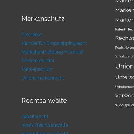
Markens
Marken
Markenschutz
Marke
Patent
Rec
Fixmarke
Rechts
Kanzlei für Dropshippingrecht
Registrieru
Markenanmeldung Formular
Schutzzertif
Markenrechtler
Union
Markenschutz
Unters
Unionsmarkenrecht
Urheberrec
Verwec
Rechtsanwälte
Widerspruc
Arbeitsrecht
horak Rechtsanwälte
Internationales Recht