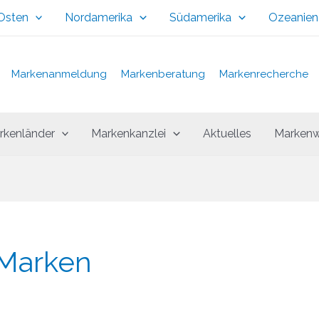
 Osten
Nordamerika
Südamerika
Ozeanien
Markenanmeldung
Markenberatung
Markenrecherche
rkenländer
Markenkanzlei
Aktuelles
Markenw
Marken