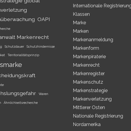
trategie global
Internationale Registrierun
verletzung
Klassen
nüberwachung
OAPI
Marke
herche
Marken
anwalt Markenrecht
Markenanmeldung
ng
Schutzdauer
Schutzhindernisse
Markenform
ikat
Territorialitätsprinzip
Markenpiraterie
smarke
Markenrecht
Markenregister
cheidungskraft
Markenschutz
hte
Markenstrategie
hslungsgefahr
Waren
Markenverletzung
h
Ähnlichkeitsrecherche
Mittlerer Osten
Nationale Registrierung
Nordamerika