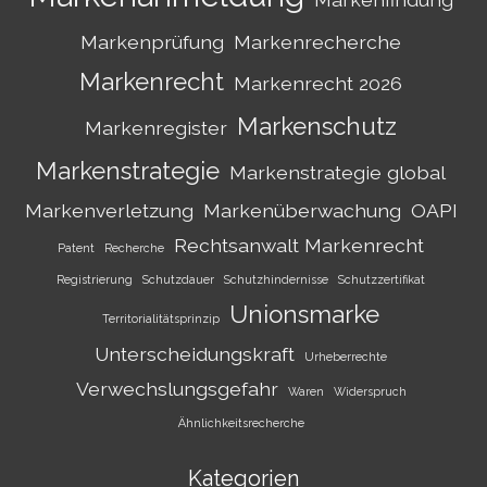
Markenprüfung
Markenrecherche
Markenrecht
Markenrecht 2026
Markenschutz
Markenregister
Markenstrategie
Markenstrategie global
Markenverletzung
Markenüberwachung
OAPI
Rechtsanwalt Markenrecht
Patent
Recherche
Registrierung
Schutzdauer
Schutzhindernisse
Schutzzertifikat
Unionsmarke
Territorialitätsprinzip
Unterscheidungskraft
Urheberrechte
Verwechslungsgefahr
Waren
Widerspruch
Ähnlichkeitsrecherche
Kategorien