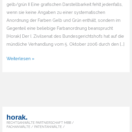
gelb/grün II Eine grafischen Darstellbarkeit fehlt jedenfalls,
wenn sie keine Angaben zu einer systematischen
Anordnung der Farben Gelb und Grün enthält, sondern im
Gegenteil eine beliebige Farbanordnung beansprucht
[Horak] Der I. Zivilsenat des Bundesgerichtshofs hat auf die
mündliche Verhandlung vom 5. Oktober 2006 durch den […]
BGH
Weiterlesen »
Farbmarke
gelb
II
horak.
RECHTSANWÄLTE PARTNERSCHAFT MBB /
FACHANWÄLTE / PATENTANWÄLTE /