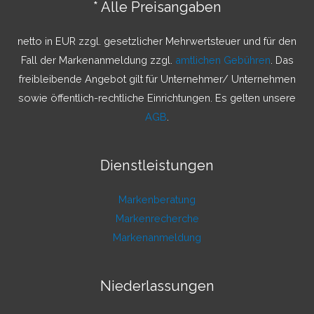
* Alle Preisangaben
n
a
netto in EUR zzgl. gesetzlicher Mehrwertsteuer und für den
c
Fall der Markenanmeldung zzgl.
amtlichen Gebühren
. Das
h
freibleibende Angebot gilt für Unternehmer/ Unternehmen
:
sowie öffentlich-rechtliche Einrichtungen. Es gelten unsere
AGB
.
Dienstleistungen
Markenberatung
Markenrecherche
Markenanmeldung
Niederlassungen