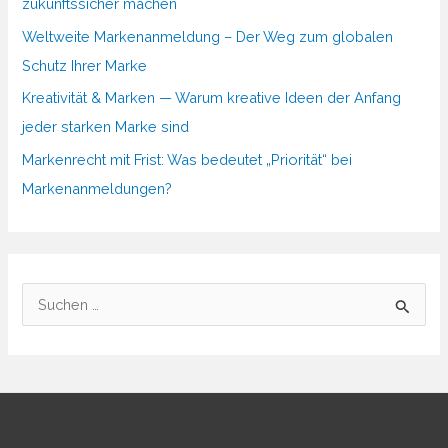
zukunftssicher machen
Weltweite Markenanmeldung – Der Weg zum globalen
Schutz Ihrer Marke
Kreativität & Marken — Warum kreative Ideen der Anfang
jeder starken Marke sind
Markenrecht mit Frist: Was bedeutet „Priorität“ bei
Markenanmeldungen?
S
u
c
h
e
n