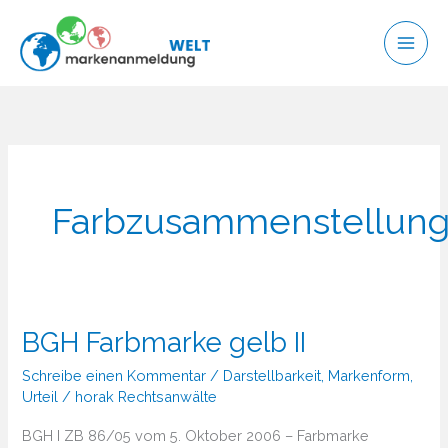
Zum
Inhalt
springen
Farbzusammenstellun
BGH Farbmarke gelb II
Schreibe einen Kommentar
/
Darstellbarkeit
,
Markenform
,
Urteil
/
horak Rechtsanwälte
BGH I ZB 86/05 vom 5. Oktober 2006 – Farbmarke