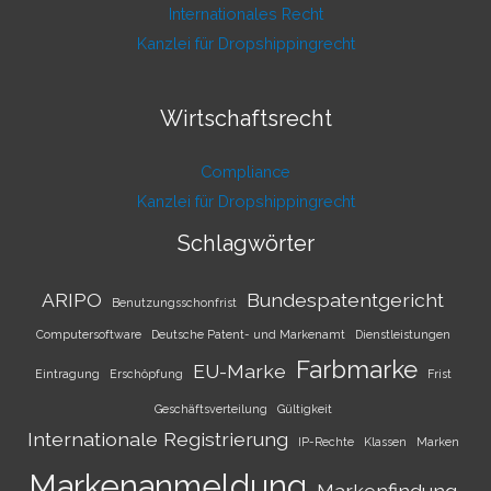
Internationales Recht
Kanzlei für Dropshippingrecht
Wirtschaftsrecht
Compliance
Kanzlei für Dropshippingrecht
Schlagwörter
ARIPO
Bundespatentgericht
Benutzungsschonfrist
Computersoftware
Deutsche Patent- und Markenamt
Dienstleistungen
Farbmarke
EU-Marke
Eintragung
Erschöpfung
Frist
Geschäftsverteilung
Gültigkeit
Internationale Registrierung
IP-Rechte
Klassen
Marken
Markenanmeldung
Markenfindung