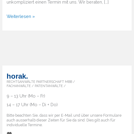
unkompliziert einen Termin mit uns. Wir beraten, […]
Von
Weiterlesen »
A
bis
Z
–
Überblick
über
die
horak.
Markenländer
RECHTSANWÄLTE PARTNERSCHAFT MBB /
FACHANWÄLTE / PATENTANWÄLTE /
9 – 13 Uhr (Mo – Fr)
14 – 17 Uhr (Mo – Di + Do)
Bitte beachten Sie, dass wir per E-Mail und über unsere Formulare
auch ausserhalb dieser Zeiten für Sie da sind. Dies gilt auch für
individuelle Termine.