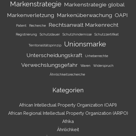
Markenstrategie
Markenstrategie global
Markenverletzung
Markenüberwachung
OAPI
Rechtsanwalt Markenrecht
Patent
Recherche
Registrierung
Schutzdauer
Schutzhindernisse
Schutzzertifikat
Unionsmarke
Territorialitätsprinzip
Unterscheidungskraft
Urheberrechte
Verwechslungsgefahr
Waren
Widerspruch
Ähnlichkeitsrecherche
Kategorien
African Intellectual Property Organization (OAPI)
African Regional Intellectual Property Organization (ARIPO)
Afrika
Ähnlichkeit