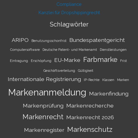
Compliance
Kanzlei für Dropshippingrecht
Schlagwörter
ARIPO
Bundespatentgericht
Benutzungsschonfrist
Computersoftware
Deutsche Patent- und Markenamt
Dienstleistungen
Farbmarke
EU-Marke
Eintragung
Erschöpfung
Frist
Geschäftsverteilung
Gültigkeit
Internationale Registrierung
IP-Rechte
Klassen
Marken
Markenanmeldung
Markenfindung
Markenprüfung
Markenrecherche
Markenrecht
Markenrecht 2026
Markenschutz
Markenregister