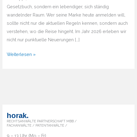
Gesetzbuch, sondern ein lebendiger, sich ständig
wandelnder Raum. Wer seine Marke heute anmelden will,
sollte nicht nur die aktuellen Regeln kennen, sondern auch
verstehen, wo die Reise hingeht. Im Jahr 2026 erleben wir
nicht nur punktuelle Neuerungen […]
Markenrecht
Weiterlesen »
2026
und
darüber
hinaus
–
Wie
Sie
horak.
Ihre
RECHTSANWÄLTE PARTNERSCHAFT MBB /
FACHANWÄLTE / PATENTANWÄLTE /
Marke
9 – 13 Uhr (Mo – Fr)
zukunftssicher