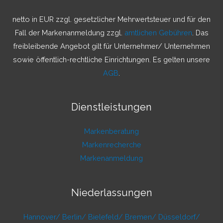
n
a
netto in EUR zzgl. gesetzlicher Mehrwertsteuer und für den
c
Fall der Markenanmeldung zzgl.
amtlichen Gebühren
. Das
h
freibleibende Angebot gilt für Unternehmer/ Unternehmen
:
sowie öffentlich-rechtliche Einrichtungen. Es gelten unsere
AGB
.
Dienstleistungen
Markenberatung
Markenrecherche
Markenanmeldung
Niederlassungen
Hannover/
Berlin/
Bielefeld/
Bremen/
Düsseldorf/