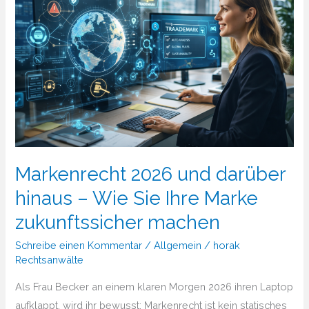
Markenrecht 2026 und darüber
hinaus – Wie Sie Ihre Marke
zukunftssicher machen
Schreibe einen Kommentar
/
Allgemein
/
horak
Rechtsanwälte
Als Frau Becker an einem klaren Morgen 2026 ihren Laptop
aufklappt, wird ihr bewusst: Markenrecht ist kein statisches