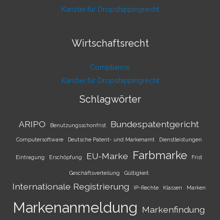
Kanzlei für Dropshippingrecht
Wirtschaftsrecht
Compliance
Kanzlei für Dropshippingrecht
Schlagwörter
ARIPO
Bundespatentgericht
Benutzungsschonfrist
Computersoftware
Deutsche Patent- und Markenamt
Dienstleistungen
Farbmarke
EU-Marke
Eintragung
Erschöpfung
Frist
Geschäftsverteilung
Gültigkeit
Internationale Registrierung
IP-Rechte
Klassen
Marken
Markenanmeldung
Markenfindung