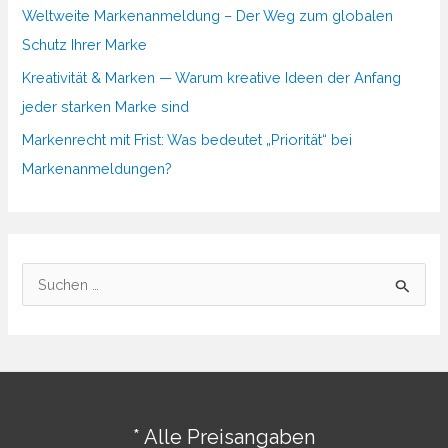
Weltweite Markenanmeldung – Der Weg zum globalen
Schutz Ihrer Marke
Kreativität & Marken — Warum kreative Ideen der Anfang
jeder starken Marke sind
Markenrecht mit Frist: Was bedeutet „Priorität“ bei
Markenanmeldungen?
S
u
c
h
e
n
* Alle Preisangaben