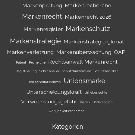
Markenprüfung
Markenrecherche
Markenrecht
Markenrecht 2026
Markenschutz
Markenregister
Markenstrategie
Markenstrategie global
Markenverletzung
Markenüberwachung
OAPI
Rechtsanwalt Markenrecht
Patent
Recherche
Registrierung
Schutzdauer
Schutzhindernisse
Schutzzertifikat
Unionsmarke
Territorialitätsprinzip
Unterscheidungskraft
Urheberrechte
Verwechslungsgefahr
Waren
Widerspruch
Ähnlichkeitsrecherche
Kategorien