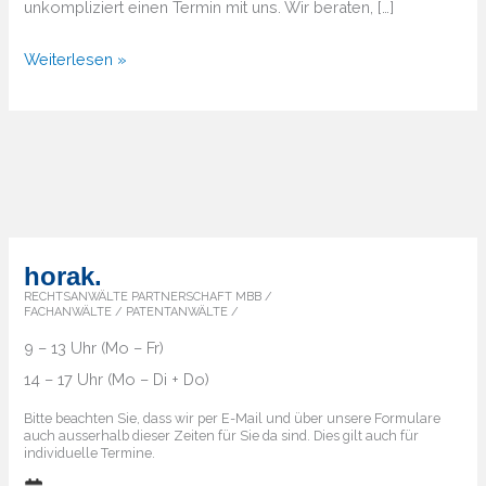
unkompliziert einen Termin mit uns. Wir beraten, […]
Von
Weiterlesen »
A
bis
Z
–
Überblick
über
die
horak.
Markenländer
RECHTSANWÄLTE PARTNERSCHAFT MBB /
FACHANWÄLTE / PATENTANWÄLTE /
9 – 13 Uhr (Mo – Fr)
14 – 17 Uhr (Mo – Di + Do)
Bitte beachten Sie, dass wir per E-Mail und über unsere Formulare
auch ausserhalb dieser Zeiten für Sie da sind. Dies gilt auch für
individuelle Termine.