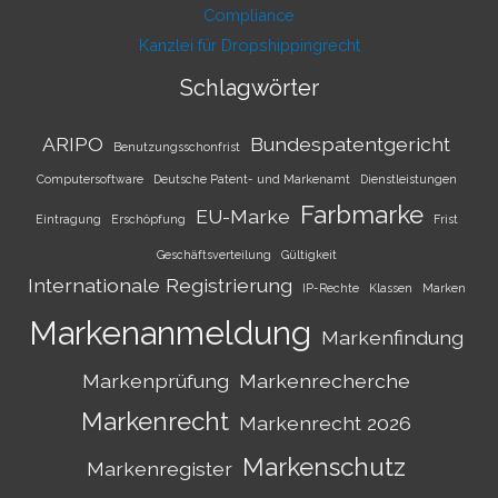
Compliance
Kanzlei für Dropshippingrecht
Schlagwörter
ARIPO
Bundespatentgericht
Benutzungsschonfrist
Computersoftware
Deutsche Patent- und Markenamt
Dienstleistungen
Farbmarke
EU-Marke
Eintragung
Erschöpfung
Frist
Geschäftsverteilung
Gültigkeit
Internationale Registrierung
IP-Rechte
Klassen
Marken
Markenanmeldung
Markenfindung
Markenprüfung
Markenrecherche
Markenrecht
Markenrecht 2026
Markenschutz
Markenregister