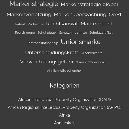
Markenstrategie
Markenstrategie global
Markenverletzung
Markenüberwachung
OAPI
Rechtsanwalt Markenrecht
Patent
Recherche
Registrierung
Schutzdauer
Schutzhindernisse
Schutzzertifikat
Unionsmarke
Territorialitätsprinzip
Unterscheidungskraft
Urheberrechte
Verwechslungsgefahr
Waren
Widerspruch
Ähnlichkeitsrecherche
Kategorien
African Intellectual Property Organization (OAPI)
African Regional Intellectual Property Organization (ARIPO)
Afrika
Ähnlichkeit