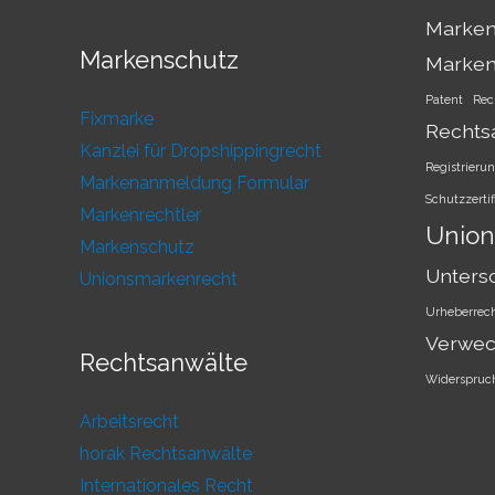
Marken
Markenschutz
Marke
Patent
Rec
Fixmarke
Rechts
Kanzlei für Dropshippingrecht
Registrieru
Markenanmeldung Formular
Schutzzertif
Markenrechtler
Union
Markenschutz
Unters
Unionsmarkenrecht
Urheberrec
Verwec
Rechtsanwälte
Widerspruc
Arbeitsrecht
horak Rechtsanwälte
Internationales Recht