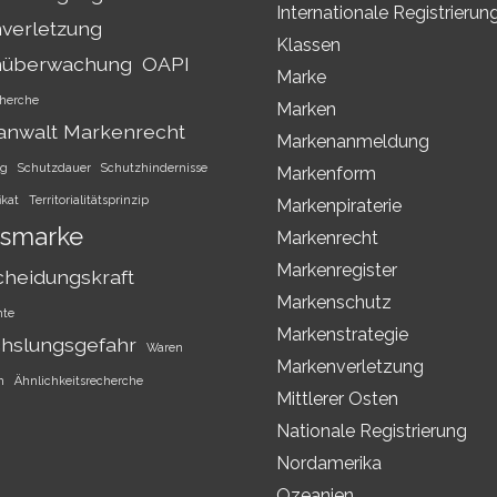
Internationale Registrierun
verletzung
Klassen
nüberwachung
OAPI
Marke
herche
Marken
anwalt Markenrecht
Markenanmeldung
ng
Schutzdauer
Schutzhindernisse
Markenform
ikat
Territorialitätsprinzip
Markenpiraterie
smarke
Markenrecht
Markenregister
cheidungskraft
Markenschutz
hte
Markenstrategie
hslungsgefahr
Waren
Markenverletzung
h
Ähnlichkeitsrecherche
Mittlerer Osten
Nationale Registrierung
Nordamerika
Ozeanien