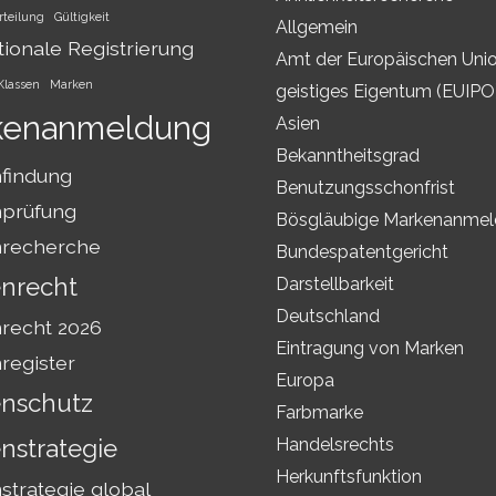
rteilung
Gültigkeit
Allgemein
tionale Registrierung
Amt der Europäischen Unio
Klassen
Marken
geistiges Eigentum (EUIPO
kenanmeldung
Asien
Bekanntheitsgrad
findung
Benutzungsschonfrist
prüfung
Bösgläubige Markenanme
recherche
Bundespatentgericht
nrecht
Darstellbarkeit
Deutschland
recht 2026
Eintragung von Marken
register
Europa
nschutz
Farbmarke
nstrategie
Handelsrechts
Herkunftsfunktion
trategie global