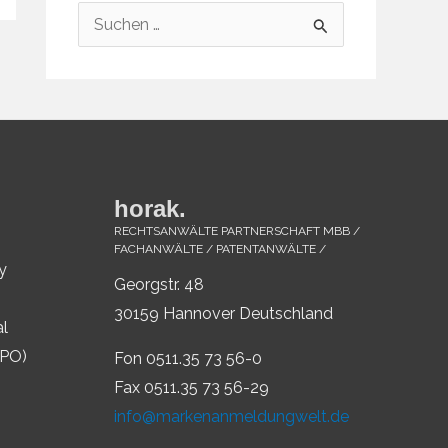
S
u
c
h
e
n
horak.
n
RECHTSANWÄLTE PARTNERSCHAFT MBB /
a
FACHANWÄLTE / PATENTANWÄLTE /
y
c
Georgstr. 48
h
30159 Hannover Deutschland
al
:
IPO)
Fon 0511.35 73 56-0
Fax 0511.35 73 56-29
info@markenanmeldungwelt.de