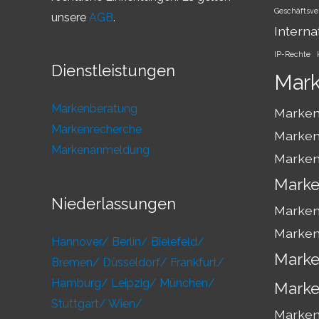
Geschäftsve
unsere
AGB
.
Interna
IP-Rechte
Dienstleistungen
Mar
Markenberatung
Marken
Markenrecherche
Marken
Markenanmeldung
Marken
Marke
Niederlassungen
Marken
Marken
Hannover/
Berlin/
Bielefeld/
Marke
Bremen/
Düsseldorf/
Frankfurt/
Hamburg/
Leipzig/
München/
Marke
Stuttgart/
Wien/
Markens