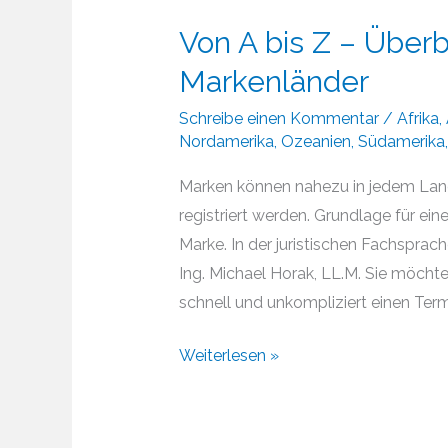
Von A bis Z – Überb
Markenländer
Schreibe einen Kommentar
/
Afrika
,
Nordamerika
,
Ozeanien
,
Südamerika
Marken können nahezu in jedem Land
registriert werden. Grundlage für ei
Marke. In der juristischen Fachsprach
Ing. Michael Horak, LL.M. Sie möcht
schnell und unkompliziert einen Termi
Von
Weiterlesen »
A
bis
Z