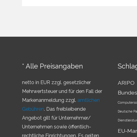
–
Überblick
über
die
Markenländer
* Alle Preisangaben
Schla
netto in EUR zzgl. gesetzlicher
ARIPO
Mehrwertsteuer und für den Fall der
Bundes
Markenanmeldung zzgl.
amtlichen
Computerso
Gebühren
. Das freibleibende
Deutsche P
Angebot gilt für Unternehmer/
Dienstleist
Unternehmen sowie öffentlich-
EU-Ma
rechtliche Einrichtungen. Es gelten