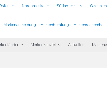
 Osten
Nordamerika
Südamerika
Ozeanien
Markenanmeldung
Markenberatung
Markenrecherche
rkenländer
Markenkanzlei
Aktuelles
Markenw