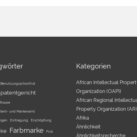
gwörter
Kategorien
African Intellectual Propert
Benutzungsschonfrist
Organization (OAPI)
patentgericht
African Regional Intellectu
ftware
Property Organization (AR
atent- und Markenamt
Afrika
ungen
Eintragung
Erschöpfung
Ähnlichkeit
Farbmarke
rke
Frist
Ähnlichkeitsrecherche