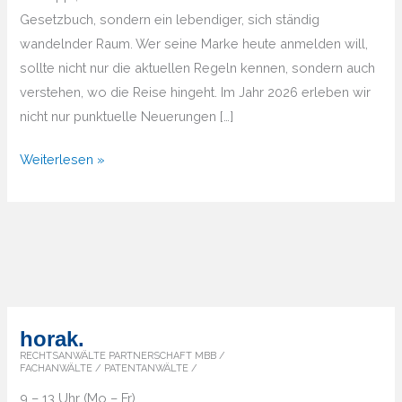
Gesetzbuch, sondern ein lebendiger, sich ständig
wandelnder Raum. Wer seine Marke heute anmelden will,
sollte nicht nur die aktuellen Regeln kennen, sondern auch
verstehen, wo die Reise hingeht. Im Jahr 2026 erleben wir
nicht nur punktuelle Neuerungen […]
Markenrecht
Weiterlesen »
2026
und
darüber
hinaus
–
Wie
Sie
horak.
Ihre
RECHTSANWÄLTE PARTNERSCHAFT MBB /
FACHANWÄLTE / PATENTANWÄLTE /
Marke
9 – 13 Uhr (Mo – Fr)
zukunftssicher