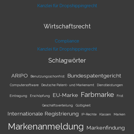
Kanzlei für Dropshippingrecht
Wirtschaftsrecht
Compliance
Kanzlei für Dropshippingrecht
Schlagwörter
ARIPO
Bundespatentgericht
Benutzungsschonfrist
Computersoftware
Deutsche Patent- und Markenamt
Dienstleistungen
Farbmarke
EU-Marke
Eintragung
Erschöpfung
Frist
Geschäftsverteilung
Gültigkeit
Internationale Registrierung
IP-Rechte
Klassen
Marken
Markenanmeldung
Markenfindung