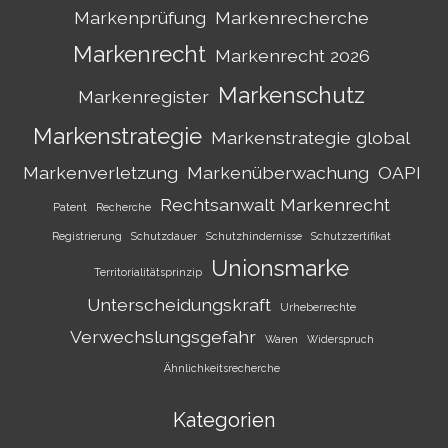
Markenprüfung
Markenrecherche
Markenrecht
Markenrecht 2026
Markenschutz
Markenregister
Markenstrategie
Markenstrategie global
Markenverletzung
Markenüberwachung
OAPI
Rechtsanwalt Markenrecht
Patent
Recherche
Registrierung
Schutzdauer
Schutzhindernisse
Schutzzertifikat
Unionsmarke
Territorialitätsprinzip
Unterscheidungskraft
Urheberrechte
Verwechslungsgefahr
Waren
Widerspruch
Ähnlichkeitsrecherche
Kategorien