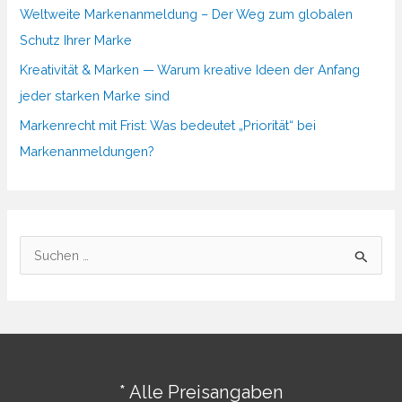
Weltweite Markenanmeldung – Der Weg zum globalen
Schutz Ihrer Marke
Kreativität & Marken — Warum kreative Ideen der Anfang
jeder starken Marke sind
Markenrecht mit Frist: Was bedeutet „Priorität“ bei
Markenanmeldungen?
S
u
c
h
e
n
* Alle Preisangaben