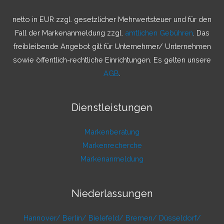
n
a
netto in EUR zzgl. gesetzlicher Mehrwertsteuer und für den
c
Fall der Markenanmeldung zzgl.
amtlichen Gebühren
. Das
h
freibleibende Angebot gilt für Unternehmer/ Unternehmen
:
sowie öffentlich-rechtliche Einrichtungen. Es gelten unsere
AGB
.
Dienstleistungen
Markenberatung
Markenrecherche
Markenanmeldung
Niederlassungen
Hannover/
Berlin/
Bielefeld/
Bremen/
Düsseldorf/