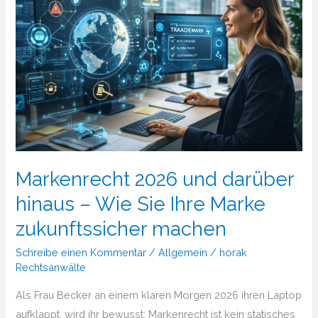
Markenrecht 2026 und darüber
hinaus – Wie Sie Ihre Marke
zukunftssicher machen
Schreibe einen Kommentar
/
Allgemein
/
horak
Rechtsanwälte
Als Frau Becker an einem klaren Morgen 2026 ihren Laptop
aufklappt, wird ihr bewusst: Markenrecht ist kein statisches