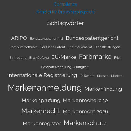
Compliance
Kanzlei für Dropshippingrecht
Schlagwörter
ARIPO
Bundespatentgericht
Benutzungsschonfrist
Computersoftware
Deutsche Patent- und Markenamt
Dienstleistungen
Farbmarke
EU-Marke
Eintragung
Erschöpfung
Frist
Geschäftsverteilung
Gültigkeit
Internationale Registrierung
IP-Rechte
Klassen
Marken
Markenanmeldung
Markenfindung
Markenprüfung
Markenrecherche
Markenrecht
Markenrecht 2026
Markenschutz
Markenregister