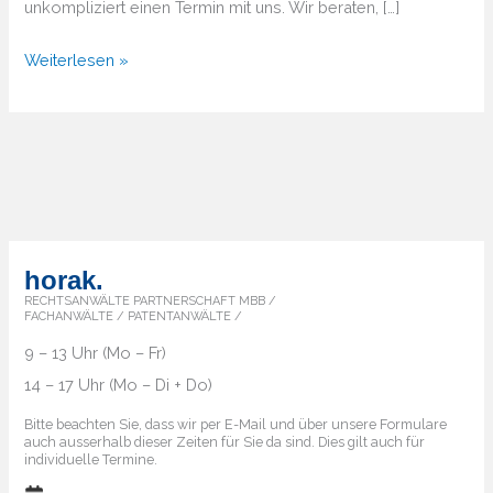
unkompliziert einen Termin mit uns. Wir beraten, […]
Von
Weiterlesen »
A
bis
Z
–
Überblick
über
die
horak.
Markenländer
RECHTSANWÄLTE PARTNERSCHAFT MBB /
FACHANWÄLTE / PATENTANWÄLTE /
9 – 13 Uhr (Mo – Fr)
14 – 17 Uhr (Mo – Di + Do)
Bitte beachten Sie, dass wir per E-Mail und über unsere Formulare
auch ausserhalb dieser Zeiten für Sie da sind. Dies gilt auch für
individuelle Termine.