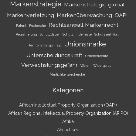
Markenstrategie
Markenstrategie global
Markenverletzung
Markenüberwachung
OAPI
Rechtsanwalt Markenrecht
Patent
Recherche
Registrierung
Schutzdauer
Schutzhindernisse
Schutzzertifikat
Unionsmarke
Territorialitätsprinzip
Unterscheidungskraft
Urheberrechte
Verwechslungsgefahr
Waren
Widerspruch
Ähnlichkeitsrecherche
Kategorien
African Intellectual Property Organization (OAPI)
African Regional Intellectual Property Organization (ARIPO)
Afrika
Ähnlichkeit