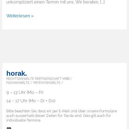
unkompliziert einen Termin mit uns. Wir beraten, […]
Von
Weiterlesen »
A
bis
Z
–
Überblick
über
die
horak.
Markenländer
RECHTSANWÄLTE PARTNERSCHAFT MBB /
FACHANWÄLTE / PATENTANWÄLTE /
9 – 13 Uhr (Mo – Fr)
14 – 17 Uhr (Mo – Di + Do)
Bitte beachten Sie, dass wir per E-Mail und über unsere Formulare
auch ausserhalb dieser Zeiten für Sie da sind. Dies gilt auch für
individuelle Termine.