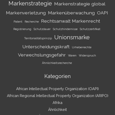
Markenstrategie
Markenstrategie global
Markenverletzung
Markenüberwachung
OAPI
Rechtsanwalt Markenrecht
Patent
Recherche
Registrierung
Schutzdauer
Schutzhindernisse
Schutzzertifikat
Unionsmarke
Territorialitätsprinzip
Unterscheidungskraft
Urheberrechte
Verwechslungsgefahr
Waren
Widerspruch
Ähnlichkeitsrecherche
Kategorien
African Intellectual Property Organization (OAPI)
African Regional Intellectual Property Organization (ARIPO)
Afrika
Ähnlichkeit