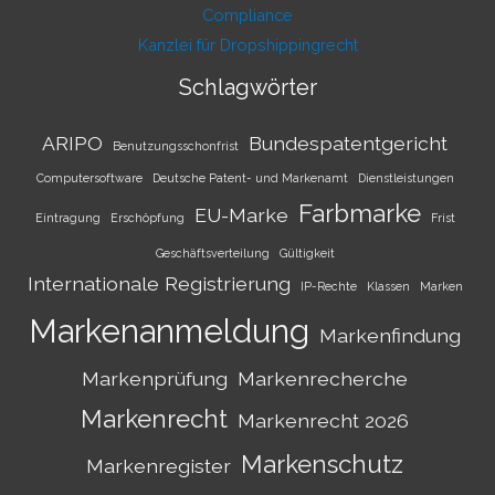
Compliance
Kanzlei für Dropshippingrecht
Schlagwörter
ARIPO
Bundespatentgericht
Benutzungsschonfrist
Computersoftware
Deutsche Patent- und Markenamt
Dienstleistungen
Farbmarke
EU-Marke
Eintragung
Erschöpfung
Frist
Geschäftsverteilung
Gültigkeit
Internationale Registrierung
IP-Rechte
Klassen
Marken
Markenanmeldung
Markenfindung
Markenprüfung
Markenrecherche
Markenrecht
Markenrecht 2026
Markenschutz
Markenregister