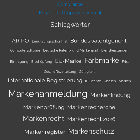
Compliance
Kanzlei für Dropshippingrecht
Schlagwörter
ARIPO
Bundespatentgericht
Benutzungsschonfrist
Computersoftware
Deutsche Patent- und Markenamt
Dienstleistungen
Farbmarke
EU-Marke
Eintragung
Erschöpfung
Frist
Geschäftsverteilung
Gültigkeit
Internationale Registrierung
IP-Rechte
Klassen
Marken
Markenanmeldung
Markenfindung
Markenprüfung
Markenrecherche
Markenrecht
Markenrecht 2026
Markenschutz
Markenregister