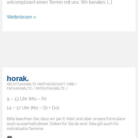
unkompliziert einen Termin mit uns. Wir beraten, […]
Von
Weiterlesen »
A
bis
Z
–
Überblick
über
die
horak.
Markenländer
RECHTSANWÄLTE PARTNERSCHAFT MBB /
FACHANWÄLTE / PATENTANWÄLTE /
9 – 13 Uhr (Mo – Fr)
14 – 17 Uhr (Mo – Di + Do)
Bitte beachten Sie, dass wir per E-Mail und über unsere Formulare
auch ausserhalb dieser Zeiten für Sie da sind. Dies gilt auch für
individuelle Termine.