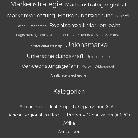
Markenstrategie
Markenstrategie global
Markenverletzung
Markenüberwachung
OAPI
Rechtsanwalt Markenrecht
Patent
Recherche
Registrierung
Schutzdauer
Schutzhindernisse
Schutzzertifikat
Unionsmarke
Territorialitätsprinzip
Unterscheidungskraft
Urheberrechte
Verwechslungsgefahr
Waren
Widerspruch
Ähnlichkeitsrecherche
Kategorien
African Intellectual Property Organization (OAPI)
African Regional Intellectual Property Organization (ARIPO)
Afrika
Ähnlichkeit