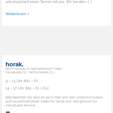
unkompliziert einen Termin mit uns. Wir beraten, […]
Von
Weiterlesen »
A
bis
Z
–
Überblick
über
die
horak.
Markenländer
RECHTSANWÄLTE PARTNERSCHAFT MBB /
FACHANWÄLTE / PATENTANWÄLTE /
9 – 13 Uhr (Mo – Fr)
14 – 17 Uhr (Mo – Di + Do)
Bitte beachten Sie, dass wir per E-Mail und über unsere Formulare
auch ausserhalb dieser Zeiten für Sie da sind. Dies gilt auch für
individuelle Termine.