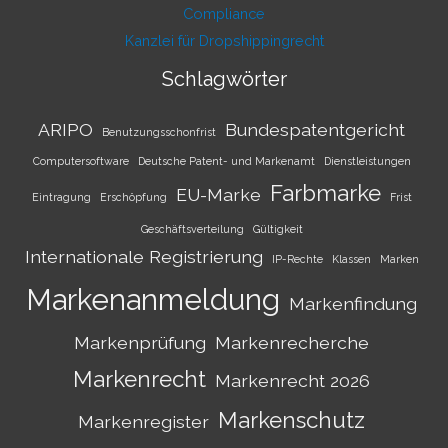
Compliance
Kanzlei für Dropshippingrecht
Schlagwörter
ARIPO
Bundespatentgericht
Benutzungsschonfrist
Computersoftware
Deutsche Patent- und Markenamt
Dienstleistungen
Farbmarke
EU-Marke
Eintragung
Erschöpfung
Frist
Geschäftsverteilung
Gültigkeit
Internationale Registrierung
IP-Rechte
Klassen
Marken
Markenanmeldung
Markenfindung
Markenprüfung
Markenrecherche
Markenrecht
Markenrecht 2026
Markenschutz
Markenregister