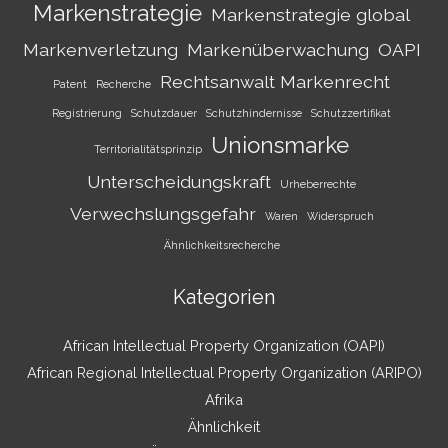
Markenstrategie
Markenstrategie global
Markenverletzung
Markenüberwachung
OAPI
Rechtsanwalt Markenrecht
Patent
Recherche
Registrierung
Schutzdauer
Schutzhindernisse
Schutzzertifikat
Unionsmarke
Territorialitätsprinzip
Unterscheidungskraft
Urheberrechte
Verwechslungsgefahr
Waren
Widerspruch
Ähnlichkeitsrecherche
Kategorien
African Intellectual Property Organization (OAPI)
African Regional Intellectual Property Organization (ARIPO)
Afrika
Ähnlichkeit