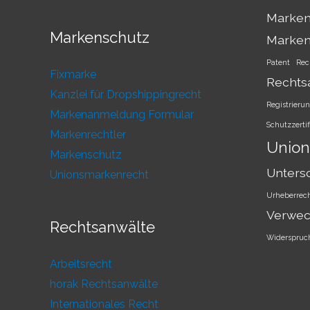
Marken
Markenschutz
Marke
Patent
Rec
Fixmarke
Rechts
Kanzlei für Dropshippingrecht
Registrieru
Markenanmeldung Formular
Schutzzertif
Markenrechtler
Union
Markenschutz
Unters
Unionsmarkenrecht
Urheberrec
Verwec
Rechtsanwälte
Widerspruc
Arbeitsrecht
horak Rechtsanwälte
Internationales Recht