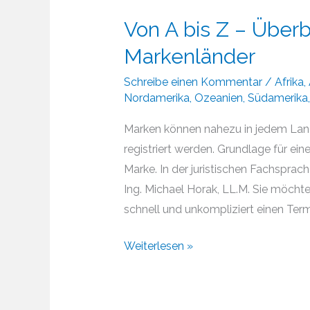
Von A bis Z – Überb
Markenländer
Schreibe einen Kommentar
/
Afrika
,
Nordamerika
,
Ozeanien
,
Südamerika
Marken können nahezu in jedem Land
registriert werden. Grundlage für ei
Marke. In der juristischen Fachsprach
Ing. Michael Horak, LL.M. Sie möcht
schnell und unkompliziert einen Termi
Von
Weiterlesen »
A
bis
Z