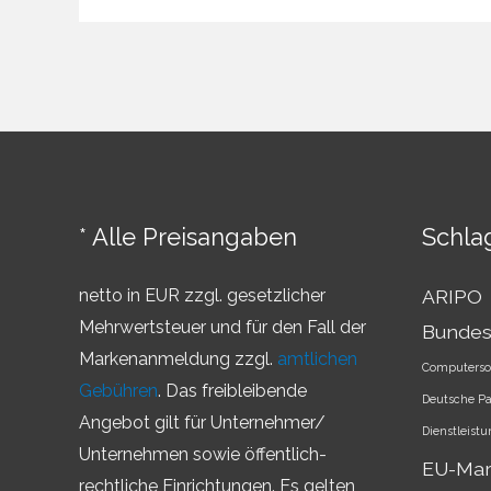
–
Überblick
über
die
Markenländer
* Alle Preisangaben
Schla
netto in EUR zzgl. gesetzlicher
ARIPO
Mehrwertsteuer und für den Fall der
Bundes
Markenanmeldung zzgl.
amtlichen
Computerso
Gebühren
. Das freibleibende
Deutsche P
Angebot gilt für Unternehmer/
Dienstleist
Unternehmen sowie öffentlich-
EU-Ma
rechtliche Einrichtungen. Es gelten