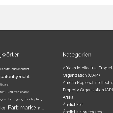
gwörter
Kategorien
African Intellectual Propert
Benutzungsschonfrist
Organization (OAPI)
patentgericht
African Regional Intellectu
ftware
Property Organization (AR
atent- und Markenamt
Afrika
ungen
Eintragung
Erschöpfung
Ähnlichkeit
Farbmarke
rke
Frist
Ähnlichkeitsrecherche