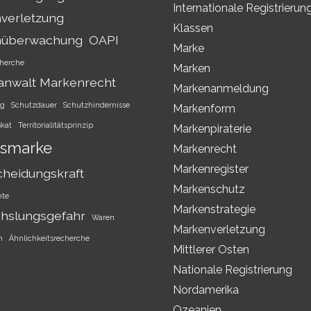
Internationale Registrierun
verletzung
Klassen
nüberwachung
OAPI
Marke
herche
Marken
anwalt Markenrecht
Markenanmeldung
ng
Schutzdauer
Schutzhindernisse
Markenform
ikat
Territorialitätsprinzip
Markenpiraterie
smarke
Markenrecht
Markenregister
cheidungskraft
Markenschutz
hte
Markenstrategie
hslungsgefahr
Waren
Markenverletzung
h
Ähnlichkeitsrecherche
Mittlerer Osten
Nationale Registrierung
Nordamerika
Ozeanien