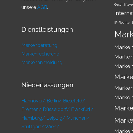
Geschäftsve
unsere
AGB
.
Interna
IP-Rechte
Dienstleistungen
Mar
Markenberatung
Marken
Markenrecherche
Marken
Markenanmeldung
Marken
Marke
Niederlassungen
Marken
Marken
Hannover/
Berlin/
Bielefeld/
Marke
Bremen/
Düsseldorf/
Frankfurt/
Hamburg/
Leipzig/
München/
Marke
Stuttgart/
Wien/
Markens