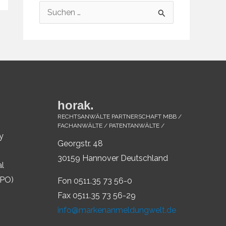
S
u
c
h
e
n
horak.
n
RECHTSANWÄLTE PARTNERSCHAFT MBB /
a
FACHANWÄLTE / PATENTANWÄLTE /
y
c
Georgstr. 48
h
30159 Hannover Deutschland
al
:
IPO)
Fon 0511.35 73 56-0
Fax 0511.35 73 56-29
info@markenanmeldungwelt.de