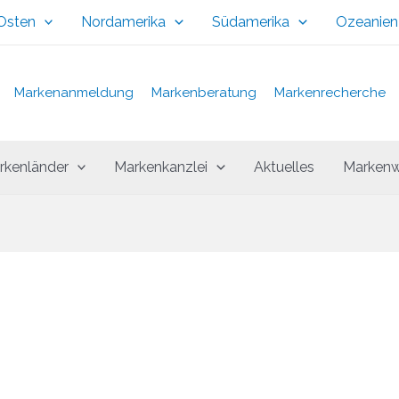
 Osten
Nordamerika
Südamerika
Ozeanien
Markenanmeldung
Markenberatung
Markenrecherche
rkenländer
Markenkanzlei
Aktuelles
Markenw