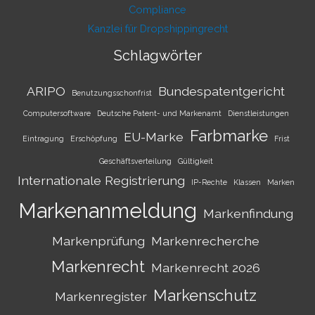
Compliance
Kanzlei für Dropshippingrecht
Schlagwörter
ARIPO
Bundespatentgericht
Benutzungsschonfrist
Computersoftware
Deutsche Patent- und Markenamt
Dienstleistungen
Farbmarke
EU-Marke
Eintragung
Erschöpfung
Frist
Geschäftsverteilung
Gültigkeit
Internationale Registrierung
IP-Rechte
Klassen
Marken
Markenanmeldung
Markenfindung
Markenprüfung
Markenrecherche
Markenrecht
Markenrecht 2026
Markenschutz
Markenregister