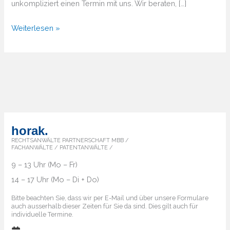
unkompliziert einen Termin mit uns. Wir beraten, […]
Von
Weiterlesen »
A
bis
Z
–
Überblick
über
die
horak.
Markenländer
RECHTSANWÄLTE PARTNERSCHAFT MBB /
FACHANWÄLTE / PATENTANWÄLTE /
9 – 13 Uhr (Mo – Fr)
14 – 17 Uhr (Mo – Di + Do)
Bitte beachten Sie, dass wir per E-Mail und über unsere Formulare
auch ausserhalb dieser Zeiten für Sie da sind. Dies gilt auch für
individuelle Termine.