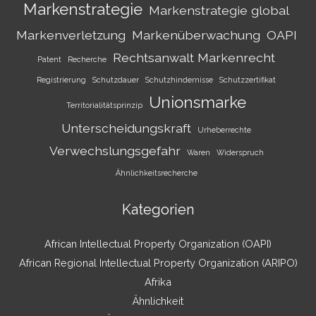
Markenstrategie
Markenstrategie global
Markenverletzung
Markenüberwachung
OAPI
Rechtsanwalt Markenrecht
Patent
Recherche
Registrierung
Schutzdauer
Schutzhindernisse
Schutzzertifikat
Unionsmarke
Territorialitätsprinzip
Unterscheidungskraft
Urheberrechte
Verwechslungsgefahr
Waren
Widerspruch
Ähnlichkeitsrecherche
Kategorien
African Intellectual Property Organization (OAPI)
African Regional Intellectual Property Organization (ARIPO)
Afrika
Ähnlichkeit