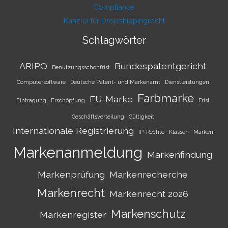
Compliance
Kanzlei für Dropshippingrecht
Schlagwörter
ARIPO
Bundespatentgericht
Benutzungsschonfrist
Computersoftware
Deutsche Patent- und Markenamt
Dienstleistungen
Farbmarke
EU-Marke
Eintragung
Erschöpfung
Frist
Geschäftsverteilung
Gültigkeit
Internationale Registrierung
IP-Rechte
Klassen
Marken
Markenanmeldung
Markenfindung
Markenprüfung
Markenrecherche
Markenrecht
Markenrecht 2026
Markenschutz
Markenregister