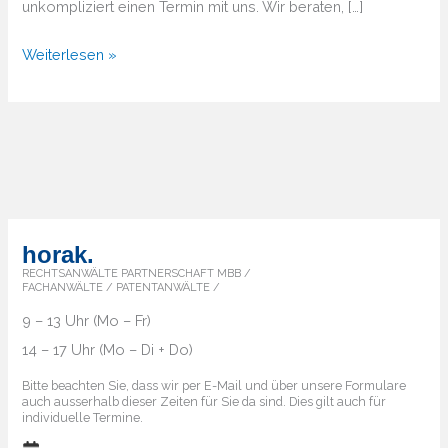
unkompliziert einen Termin mit uns. Wir beraten, […]
Von
Weiterlesen »
A
bis
Z
–
Überblick
über
die
horak.
Markenländer
RECHTSANWÄLTE PARTNERSCHAFT MBB /
FACHANWÄLTE / PATENTANWÄLTE /
9 – 13 Uhr (Mo – Fr)
14 – 17 Uhr (Mo – Di + Do)
Bitte beachten Sie, dass wir per E-Mail und über unsere Formulare
auch ausserhalb dieser Zeiten für Sie da sind. Dies gilt auch für
individuelle Termine.