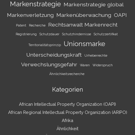
Markenstrategie
Markenstrategie global
Markenverletzung
Markenüberwachung
OAPI
Rechtsanwalt Markenrecht
Patent
Recherche
Registrierung
Schutzdauer
Schutzhindernisse
Schutzzertifikat
Unionsmarke
Territorialitätsprinzip
Unterscheidungskraft
Urheberrechte
Verwechslungsgefahr
Waren
Widerspruch
Ähnlichkeitsrecherche
Kategorien
African Intellectual Property Organization (OAPI)
African Regional Intellectual Property Organization (ARIPO)
Afrika
Ähnlichkeit