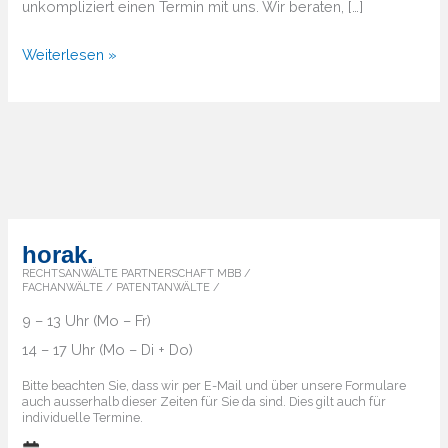
unkompliziert einen Termin mit uns. Wir beraten, […]
Von
Weiterlesen »
A
bis
Z
–
Überblick
über
die
horak.
Markenländer
RECHTSANWÄLTE PARTNERSCHAFT MBB /
FACHANWÄLTE / PATENTANWÄLTE /
9 – 13 Uhr (Mo – Fr)
14 – 17 Uhr (Mo – Di + Do)
Bitte beachten Sie, dass wir per E-Mail und über unsere Formulare
auch ausserhalb dieser Zeiten für Sie da sind. Dies gilt auch für
individuelle Termine.