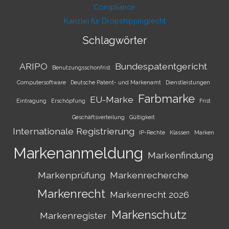
Compliance
Kanzlei für Dropshippingrecht
Schlagwörter
ARIPO
Bundespatentgericht
Benutzungsschonfrist
Computersoftware
Deutsche Patent- und Markenamt
Dienstleistungen
Farbmarke
EU-Marke
Eintragung
Erschöpfung
Frist
Geschäftsverteilung
Gültigkeit
Internationale Registrierung
IP-Rechte
Klassen
Marken
Markenanmeldung
Markenfindung
Markenprüfung
Markenrecherche
Markenrecht
Markenrecht 2026
Markenschutz
Markenregister