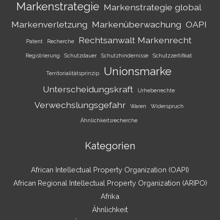
Markenstrategie
Markenstrategie global
Markenverletzung
Markenüberwachung
OAPI
Rechtsanwalt Markenrecht
Patent
Recherche
Registrierung
Schutzdauer
Schutzhindernisse
Schutzzertifikat
Unionsmarke
Territorialitätsprinzip
Unterscheidungskraft
Urheberrechte
Verwechslungsgefahr
Waren
Widerspruch
Ähnlichkeitsrecherche
Kategorien
African Intellectual Property Organization (OAPI)
African Regional Intellectual Property Organization (ARIPO)
Afrika
Ähnlichkeit