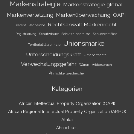
Markenstrategie
Markenstrategie global
Markenverletzung
Markenüberwachung
OAPI
Rechtsanwalt Markenrecht
Patent
Recherche
Registrierung
Schutzdauer
Schutzhindernisse
Schutzzertifikat
Unionsmarke
Territorialitätsprinzip
Unterscheidungskraft
Urheberrechte
Verwechslungsgefahr
Waren
Widerspruch
Ähnlichkeitsrecherche
Kategorien
African Intellectual Property Organization (OAPI)
African Regional Intellectual Property Organization (ARIPO)
Afrika
Ähnlichkeit