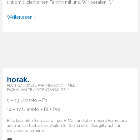
unkompliziert einen Termin mit uns. Wir beraten, […]
Von
Weiterlesen »
A
bis
Z
–
Überblick
über
die
horak.
Markenländer
RECHTSANWÄLTE PARTNERSCHAFT MBB /
FACHANWÄLTE / PATENTANWÄLTE /
9 – 13 Uhr (Mo – Fr)
14 – 17 Uhr (Mo – Di + Do)
Bitte beachten Sie, dass wir per E-Mail und über unsere Formulare
auch ausserhalb dieser Zeiten für Sie da sind. Dies gilt auch für
individuelle Termine.