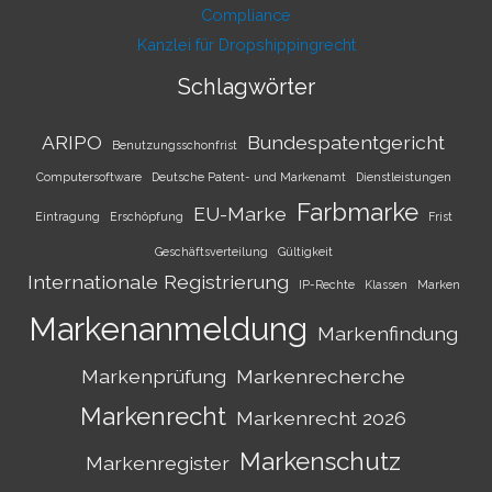
Compliance
Kanzlei für Dropshippingrecht
Schlagwörter
ARIPO
Bundespatentgericht
Benutzungsschonfrist
Computersoftware
Deutsche Patent- und Markenamt
Dienstleistungen
Farbmarke
EU-Marke
Eintragung
Erschöpfung
Frist
Geschäftsverteilung
Gültigkeit
Internationale Registrierung
IP-Rechte
Klassen
Marken
Markenanmeldung
Markenfindung
Markenprüfung
Markenrecherche
Markenrecht
Markenrecht 2026
Markenschutz
Markenregister