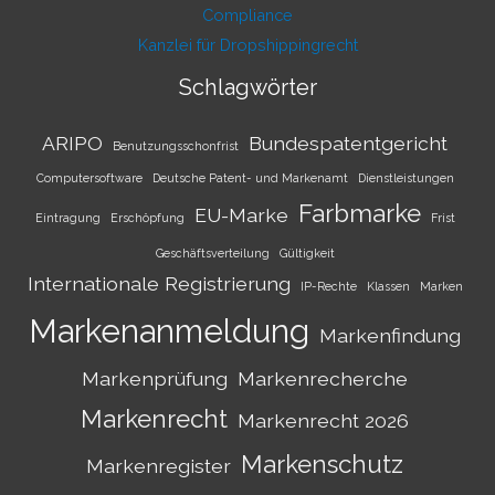
Compliance
Kanzlei für Dropshippingrecht
Schlagwörter
ARIPO
Bundespatentgericht
Benutzungsschonfrist
Computersoftware
Deutsche Patent- und Markenamt
Dienstleistungen
Farbmarke
EU-Marke
Eintragung
Erschöpfung
Frist
Geschäftsverteilung
Gültigkeit
Internationale Registrierung
IP-Rechte
Klassen
Marken
Markenanmeldung
Markenfindung
Markenprüfung
Markenrecherche
Markenrecht
Markenrecht 2026
Markenschutz
Markenregister