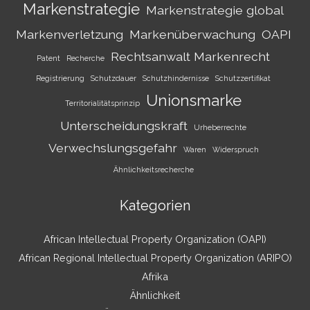
Markenstrategie
Markenstrategie global
Markenverletzung
Markenüberwachung
OAPI
Rechtsanwalt Markenrecht
Patent
Recherche
Registrierung
Schutzdauer
Schutzhindernisse
Schutzzertifikat
Unionsmarke
Territorialitätsprinzip
Unterscheidungskraft
Urheberrechte
Verwechslungsgefahr
Waren
Widerspruch
Ähnlichkeitsrecherche
Kategorien
African Intellectual Property Organization (OAPI)
African Regional Intellectual Property Organization (ARIPO)
Afrika
Ähnlichkeit