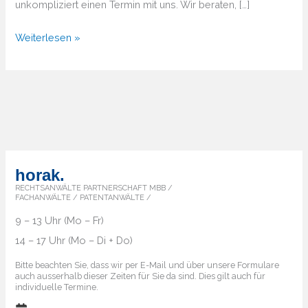
unkompliziert einen Termin mit uns. Wir beraten, […]
Von
Weiterlesen »
A
bis
Z
–
Überblick
über
die
horak.
Markenländer
RECHTSANWÄLTE PARTNERSCHAFT MBB /
FACHANWÄLTE / PATENTANWÄLTE /
9 – 13 Uhr (Mo – Fr)
14 – 17 Uhr (Mo – Di + Do)
Bitte beachten Sie, dass wir per E-Mail und über unsere Formulare
auch ausserhalb dieser Zeiten für Sie da sind. Dies gilt auch für
individuelle Termine.