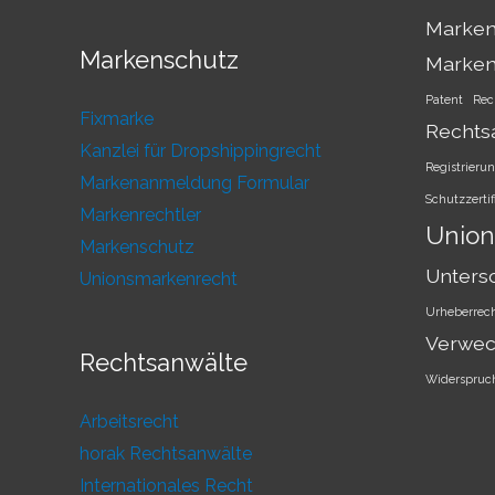
Marken
Markenschutz
Marke
Patent
Rec
Fixmarke
Rechts
Kanzlei für Dropshippingrecht
Registrieru
Markenanmeldung Formular
Schutzzertif
Markenrechtler
Union
Markenschutz
Unters
Unionsmarkenrecht
Urheberrec
Verwec
Rechtsanwälte
Widerspruc
Arbeitsrecht
horak Rechtsanwälte
Internationales Recht