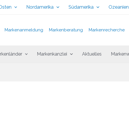
 Osten
Nordamerika
Südamerika
Ozeanien
Markenanmeldung
Markenberatung
Markenrecherche
rkenländer
Markenkanzlei
Aktuelles
Markenw