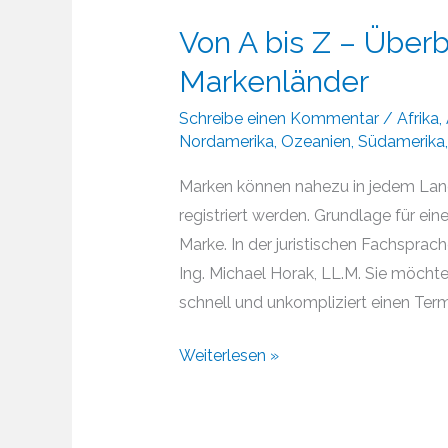
Von A bis Z – Überb
Markenländer
Schreibe einen Kommentar
/
Afrika
,
Nordamerika
,
Ozeanien
,
Südamerika
Marken können nahezu in jedem Land
registriert werden. Grundlage für ei
Marke. In der juristischen Fachsprach
Ing. Michael Horak, LL.M. Sie möcht
schnell und unkompliziert einen Termi
Von
Weiterlesen »
A
bis
Z