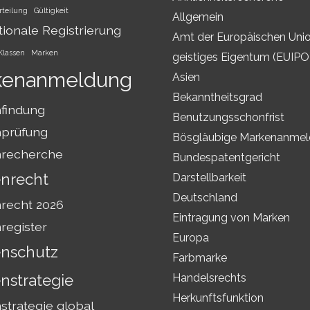
rteilung
Gültigkeit
Allgemein
tionale Registrierung
Amt der Europäischen Unio
Klassen
Marken
geistiges Eigentum (EUIPO
kenanmeldung
Asien
Bekanntheitsgrad
findung
Benutzungsschonfrist
prüfung
Bösgläubige Markenanme
recherche
Bundespatentgericht
nrecht
Darstellbarkeit
Deutschland
recht 2026
Eintragung von Marken
register
Europa
nschutz
Farbmarke
nstrategie
Handelsrechts
Herkunftsfunktion
trategie global