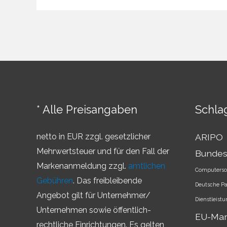
–
Überblick
über
die
Markenländer
* Alle Preisangaben
Schla
netto in EUR zzgl. gesetzlicher
ARIPO
Mehrwertsteuer und für den Fall der
Bundes
Markenanmeldung zzgl.
amtlichen
Computerso
Gebühren
. Das freibleibende
Deutsche P
Angebot gilt für Unternehmer/
Dienstleist
Unternehmen sowie öffentlich-
EU-Ma
rechtliche Einrichtungen. Es gelten