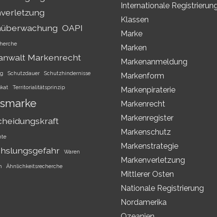
Internationale Registrierun
verletzung
Klassen
nüberwachung
OAPI
Marke
herche
Marken
anwalt Markenrecht
Markenanmeldung
ng
Schutzdauer
Schutzhindernisse
Markenform
ikat
Territorialitätsprinzip
Markenpiraterie
smarke
Markenrecht
Markenregister
cheidungskraft
Markenschutz
hte
Markenstrategie
hslungsgefahr
Waren
Markenverletzung
h
Ähnlichkeitsrecherche
Mittlerer Osten
Nationale Registrierung
Nordamerika
Ozeanien