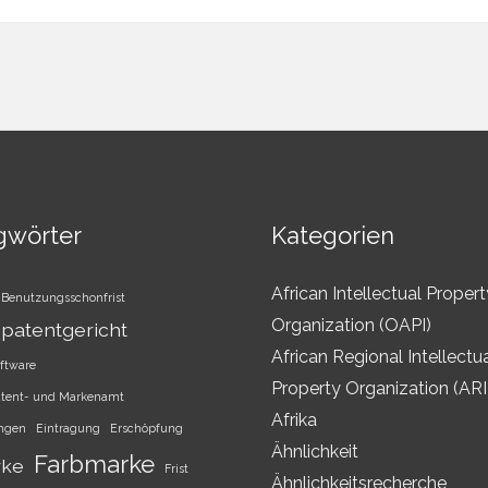
gwörter
Kategorien
African Intellectual Propert
Benutzungsschonfrist
Organization (OAPI)
patentgericht
African Regional Intellectu
ftware
Property Organization (AR
atent- und Markenamt
Afrika
ungen
Eintragung
Erschöpfung
Ähnlichkeit
Farbmarke
rke
Frist
Ähnlichkeitsrecherche