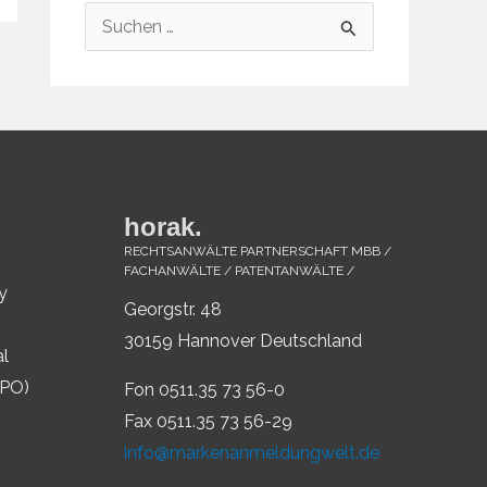
S
u
c
h
e
n
horak.
n
RECHTSANWÄLTE PARTNERSCHAFT MBB /
a
FACHANWÄLTE / PATENTANWÄLTE /
y
c
Georgstr. 48
h
30159 Hannover Deutschland
al
:
IPO)
Fon 0511.35 73 56-0
Fax 0511.35 73 56-29
info@markenanmeldungwelt.de