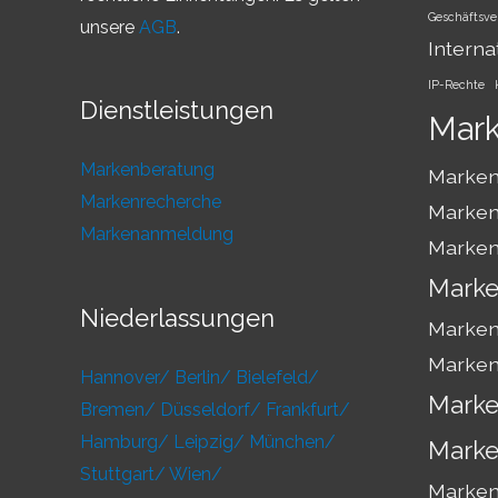
Geschäftsve
unsere
AGB
.
Interna
IP-Rechte
Dienstleistungen
Mar
Markenberatung
Marken
Markenrecherche
Marken
Markenanmeldung
Marken
Marke
Niederlassungen
Marken
Marken
Hannover/
Berlin/
Bielefeld/
Marke
Bremen/
Düsseldorf/
Frankfurt/
Hamburg/
Leipzig/
München/
Marke
Stuttgart/
Wien/
Markens