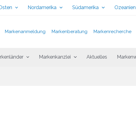
 Osten
Nordamerika
Südamerika
Ozeanien
Markenanmeldung
Markenberatung
Markenrecherche
rkenländer
Markenkanzlei
Aktuelles
Markenw