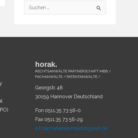
S
u
c
h
e
n
horak.
n
RECHTSANWÄLTE PARTNERSCHAFT MBB /
a
FACHANWÄLTE / PATENTANWÄLTE /
y
c
Georgstr. 48
h
30159 Hannover Deutschland
al
:
IPO)
Fon 0511.35 73 56-0
Fax 0511.35 73 56-29
info@markenanmeldungwelt.de