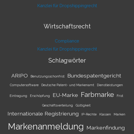
Kanzlei für Dropshippingrecht
Wirtschaftsrecht
Compliance
Kanzlei für Dropshippingrecht
Schlagwörter
ARIPO
Bundespatentgericht
Benutzungsschonfrist
Computersoftware
Deutsche Patent- und Markenamt
Dienstleistungen
Farbmarke
EU-Marke
Eintragung
Erschöpfung
Frist
Geschäftsverteilung
Gültigkeit
Internationale Registrierung
IP-Rechte
Klassen
Marken
Markenanmeldung
Markenfindung