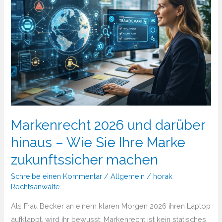
Markenrecht 2026 und darüber
hinaus – Wie Sie Ihre Marke
zukunftssicher machen
Schreibe einen Kommentar
/
Allgemein
/
horak
Rechtsanwälte
Als Frau Becker an einem klaren Morgen 2026 ihren Laptop
aufklappt, wird ihr bewusst: Markenrecht ist kein statisches