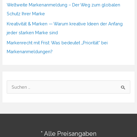
Weltweite Markenanmeldung – Der Weg zum globalen
Schutz Ihrer Marke
Kreativität & Marken — Warum kreative Ideen der Anfang
jeder starken Marke sind
Markenrecht mit Frist: Was bedeutet „Priorität“ bei
Markenanmeldungen?
S
u
c
h
e
n
* Alle Preisangaben