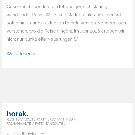
Gesetzbuch, sondern ein lebendiger, sich ständig
wandelnder Raum. Wer seine Marke heute anmelden will,
sollte nicht nur die aktuellen Regeln kennen, sondern auch
verstehen, wo die Reise hingeht. Im Jahr 2026 erleben wir
nicht nur punktuelle Neuerungen […]
Markenrecht
Weiterlesen »
2026
und
darüber
hinaus
–
Wie
Sie
horak.
Ihre
RECHTSANWÄLTE PARTNERSCHAFT MBB /
FACHANWÄLTE / PATENTANWÄLTE /
Marke
9 – 13 Uhr (Mo – Fr)
zukunftssicher