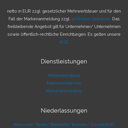
n
a
netto in EUR zzgl. gesetzlicher Mehrwertsteuer und für den
c
Fall der Markenanmeldung zzgl.
amtlichen Gebühren
. Das
h
freibleibende Angebot gilt für Unternehmer/ Unternehmen
:
sowie öffentlich-rechtliche Einrichtungen. Es gelten unsere
AGB
.
Dienstleistungen
Markenberatung
Markenrecherche
Markenanmeldung
Niederlassungen
Hannover/
Berlin/
Bielefeld/
Bremen/
Düsseldorf/