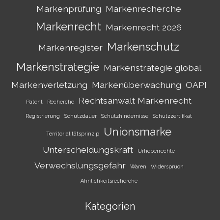
Markenprüfung
Markenrecherche
Markenrecht
Markenrecht 2026
Markenschutz
Markenregister
Markenstrategie
Markenstrategie global
Markenverletzung
Markenüberwachung
OAPI
Rechtsanwalt Markenrecht
Patent
Recherche
Registrierung
Schutzdauer
Schutzhindernisse
Schutzzertifikat
Unionsmarke
Territorialitätsprinzip
Unterscheidungskraft
Urheberrechte
Verwechslungsgefahr
Waren
Widerspruch
Ähnlichkeitsrecherche
Kategorien