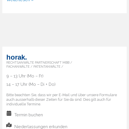
Markenanmeldung
–
Der
Weg
zum
globalen
Schutz
horak.
Ihrer
RECHTSANWÄLTE PARTNERSCHAFT MBB /
FACHANWÄLTE / PATENTANWÄLTE /
Marke
9 – 13 Uhr (Mo – Fr)
14 – 17 Uhr (Mo – Di + Do)
Bitte beachten Sie, dass wir per E-Mail und über unsere Formulare
auch ausserhalb dieser Zeiten für Sie da sind. Dies gilt auch für
individuelle Termine.
Termin buchen
Niederlassungen erkunden