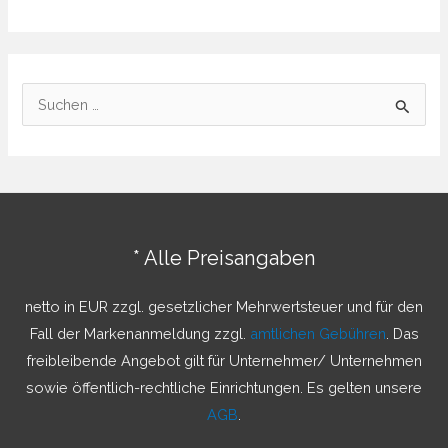
S
u
c
h
e
n
* Alle Preisangaben
n
a
netto in EUR zzgl. gesetzlicher Mehrwertsteuer und für den
c
Fall der Markenanmeldung zzgl.
amtlichen Gebühren
. Das
h
freibleibende Angebot gilt für Unternehmer/ Unternehmen
:
sowie öffentlich-rechtliche Einrichtungen. Es gelten unsere
AGB
.