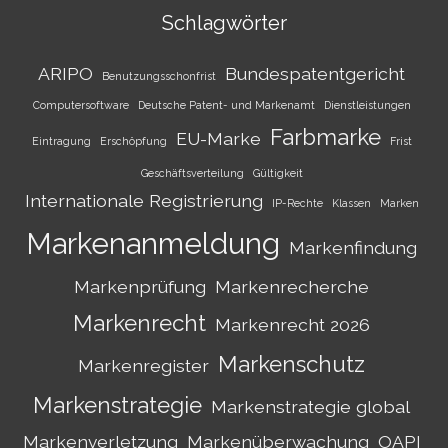
Schlagwörter
ARIPO
Bundespatentgericht
Benutzungsschonfrist
Computersoftware
Deutsche Patent- und Markenamt
Dienstleistungen
Farbmarke
EU-Marke
Eintragung
Erschöpfung
Frist
Geschäftsverteilung
Gültigkeit
Internationale Registrierung
IP-Rechte
Klassen
Marken
Markenanmeldung
Markenfindung
Markenprüfung
Markenrecherche
Markenrecht
Markenrecht 2026
Markenschutz
Markenregister
Markenstrategie
Markenstrategie global
Markenverletzung
Markenüberwachung
OAPI