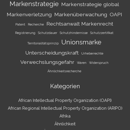
Markenstrategie
Markenstrategie global
Markenverletzung
Markenüberwachung
OAPI
Rechtsanwalt Markenrecht
Patent
Recherche
Registrierung
Schutzdauer
Schutzhindernisse
Schutzzertifikat
Unionsmarke
Territorialitätsprinzip
Unterscheidungskraft
Urheberrechte
Verwechslungsgefahr
Waren
Widerspruch
Ähnlichkeitsrecherche
Kategorien
African Intellectual Property Organization (OAPI)
African Regional Intellectual Property Organization (ARIPO)
Afrika
Ähnlichkeit