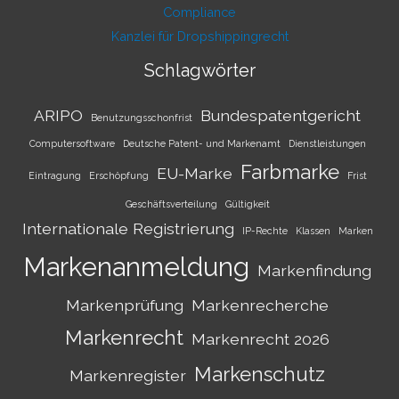
Compliance
Kanzlei für Dropshippingrecht
Schlagwörter
ARIPO
Bundespatentgericht
Benutzungsschonfrist
Computersoftware
Deutsche Patent- und Markenamt
Dienstleistungen
Farbmarke
EU-Marke
Eintragung
Erschöpfung
Frist
Geschäftsverteilung
Gültigkeit
Internationale Registrierung
IP-Rechte
Klassen
Marken
Markenanmeldung
Markenfindung
Markenprüfung
Markenrecherche
Markenrecht
Markenrecht 2026
Markenschutz
Markenregister