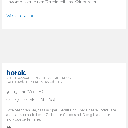
unkompliziert einen Termin mit uns. Wir beraten, […]
Von
Weiterlesen »
A
bis
Z
–
Überblick
über
die
horak.
Markenländer
RECHTSANWÄLTE PARTNERSCHAFT MBB /
FACHANWÄLTE / PATENTANWÄLTE /
9 – 13 Uhr (Mo – Fr)
14 – 17 Uhr (Mo – Di + Do)
Bitte beachten Sie, dass wir per E-Mail und über unsere Formulare
auch ausserhalb dieser Zeiten für Sie da sind. Dies gilt auch für
individuelle Termine.