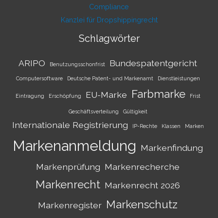
Compliance
Kanzlei für Dropshippingrecht
Schlagwörter
ARIPO
Bundespatentgericht
Benutzungsschonfrist
Computersoftware
Deutsche Patent- und Markenamt
Dienstleistungen
Farbmarke
EU-Marke
Eintragung
Erschöpfung
Frist
Geschäftsverteilung
Gültigkeit
Internationale Registrierung
IP-Rechte
Klassen
Marken
Markenanmeldung
Markenfindung
Markenprüfung
Markenrecherche
Markenrecht
Markenrecht 2026
Markenschutz
Markenregister