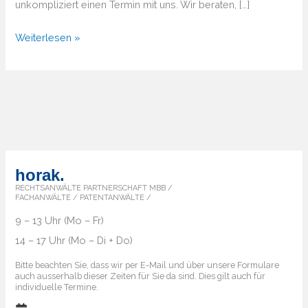
unkompliziert einen Termin mit uns. Wir beraten, […]
Von
Weiterlesen »
A
bis
Z
–
Überblick
über
die
horak.
Markenländer
RECHTSANWÄLTE PARTNERSCHAFT MBB /
FACHANWÄLTE / PATENTANWÄLTE /
9 – 13 Uhr (Mo – Fr)
14 – 17 Uhr (Mo – Di + Do)
Bitte beachten Sie, dass wir per E-Mail und über unsere Formulare
auch ausserhalb dieser Zeiten für Sie da sind. Dies gilt auch für
individuelle Termine.