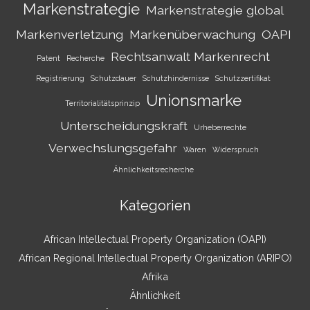
Markenstrategie
Markenstrategie global
Markenverletzung
Markenüberwachung
OAPI
Rechtsanwalt Markenrecht
Patent
Recherche
Registrierung
Schutzdauer
Schutzhindernisse
Schutzzertifikat
Unionsmarke
Territorialitätsprinzip
Unterscheidungskraft
Urheberrechte
Verwechslungsgefahr
Waren
Widerspruch
Ähnlichkeitsrecherche
Kategorien
African Intellectual Property Organization (OAPI)
African Regional Intellectual Property Organization (ARIPO)
Afrika
Ähnlichkeit