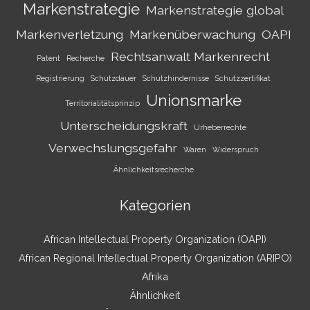
Markenstrategie
Markenstrategie global
Markenverletzung
Markenüberwachung
OAPI
Rechtsanwalt Markenrecht
Patent
Recherche
Registrierung
Schutzdauer
Schutzhindernisse
Schutzzertifikat
Unionsmarke
Territorialitätsprinzip
Unterscheidungskraft
Urheberrechte
Verwechslungsgefahr
Waren
Widerspruch
Ähnlichkeitsrecherche
Kategorien
African Intellectual Property Organization (OAPI)
African Regional Intellectual Property Organization (ARIPO)
Afrika
Ähnlichkeit