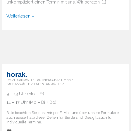
unkompliziert einen Termin mit uns. Wir beraten, […]
Von
Weiterlesen »
A
bis
Z
–
Überblick
über
die
horak.
Markenländer
RECHTSANWÄLTE PARTNERSCHAFT MBB /
FACHANWÄLTE / PATENTANWÄLTE /
9 – 13 Uhr (Mo – Fr)
14 – 17 Uhr (Mo – Di + Do)
Bitte beachten Sie, dass wir per E-Mail und über unsere Formulare
auch ausserhalb dieser Zeiten für Sie da sind. Dies gilt auch für
individuelle Termine.