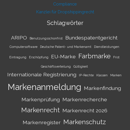
Compliance
Kanzlei für Dropshippingrecht
Schlagwörter
ARIPO
Bundespatentgericht
Benutzungsschonfrist
Computersoftware
Deutsche Patent- und Markenamt
Dienstleistungen
Farbmarke
EU-Marke
Eintragung
Erschöpfung
Frist
Geschäftsverteilung
Gültigkeit
Internationale Registrierung
IP-Rechte
Klassen
Marken
Markenanmeldung
Markenfindung
Markenprüfung
Markenrecherche
Markenrecht
Markenrecht 2026
Markenschutz
Markenregister