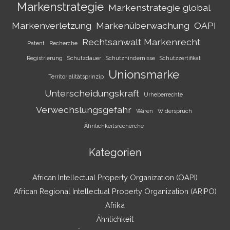
Markenstrategie
Markenstrategie global
Markenverletzung
Markenüberwachung
OAPI
Rechtsanwalt Markenrecht
Patent
Recherche
Registrierung
Schutzdauer
Schutzhindernisse
Schutzzertifikat
Unionsmarke
Territorialitätsprinzip
Unterscheidungskraft
Urheberrechte
Verwechslungsgefahr
Waren
Widerspruch
Ähnlichkeitsrecherche
Kategorien
African Intellectual Property Organization (OAPI)
African Regional Intellectual Property Organization (ARIPO)
Afrika
Ähnlichkeit