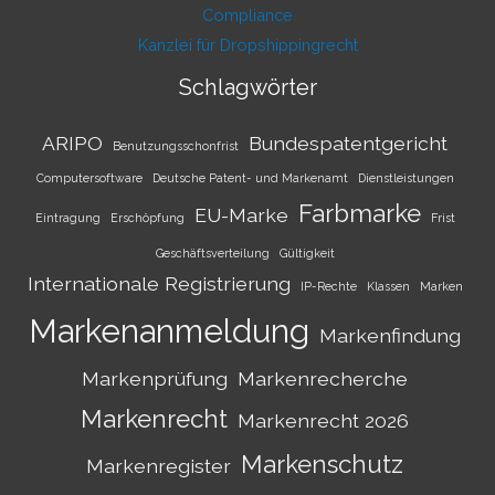
Compliance
Kanzlei für Dropshippingrecht
Schlagwörter
ARIPO
Bundespatentgericht
Benutzungsschonfrist
Computersoftware
Deutsche Patent- und Markenamt
Dienstleistungen
Farbmarke
EU-Marke
Eintragung
Erschöpfung
Frist
Geschäftsverteilung
Gültigkeit
Internationale Registrierung
IP-Rechte
Klassen
Marken
Markenanmeldung
Markenfindung
Markenprüfung
Markenrecherche
Markenrecht
Markenrecht 2026
Markenschutz
Markenregister