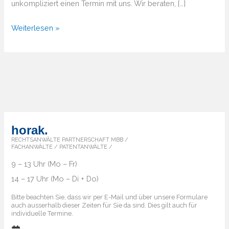
unkompliziert einen Termin mit uns. Wir beraten, […]
Von
Weiterlesen »
A
bis
Z
–
Überblick
über
die
horak.
Markenländer
RECHTSANWÄLTE PARTNERSCHAFT MBB /
FACHANWÄLTE / PATENTANWÄLTE /
9 – 13 Uhr (Mo – Fr)
14 – 17 Uhr (Mo – Di + Do)
Bitte beachten Sie, dass wir per E-Mail und über unsere Formulare
auch ausserhalb dieser Zeiten für Sie da sind. Dies gilt auch für
individuelle Termine.