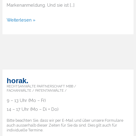
Markenanmeldung. Und sie ist […]
Weltweite
Weiterlesen »
Markenanmeldung
–
Der
Weg
zum
globalen
Schutz
horak.
Ihrer
RECHTSANWÄLTE PARTNERSCHAFT MBB /
FACHANWÄLTE / PATENTANWÄLTE /
Marke
9 – 13 Uhr (Mo – Fr)
14 – 17 Uhr (Mo – Di + Do)
Bitte beachten Sie, dass wir per E-Mail und über unsere Formulare
auch ausserhalb dieser Zeiten für Sie da sind. Dies gilt auch für
individuelle Termine.