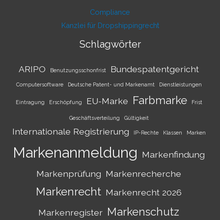
Compliance
Kanzlei für Dropshippingrecht
Schlagwörter
ARIPO
Bundespatentgericht
Benutzungsschonfrist
Computersoftware
Deutsche Patent- und Markenamt
Dienstleistungen
Farbmarke
EU-Marke
Eintragung
Erschöpfung
Frist
Geschäftsverteilung
Gültigkeit
Internationale Registrierung
IP-Rechte
Klassen
Marken
Markenanmeldung
Markenfindung
Markenprüfung
Markenrecherche
Markenrecht
Markenrecht 2026
Markenschutz
Markenregister