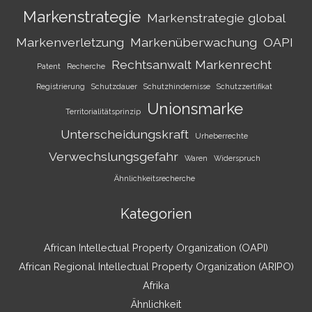
Markenstrategie
Markenstrategie global
Markenverletzung
Markenüberwachung
OAPI
Rechtsanwalt Markenrecht
Patent
Recherche
Registrierung
Schutzdauer
Schutzhindernisse
Schutzzertifikat
Unionsmarke
Territorialitätsprinzip
Unterscheidungskraft
Urheberrechte
Verwechslungsgefahr
Waren
Widerspruch
Ähnlichkeitsrecherche
Kategorien
African Intellectual Property Organization (OAPI)
African Regional Intellectual Property Organization (ARIPO)
Afrika
Ähnlichkeit