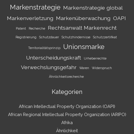
Markenstrategie
Markenstrategie global
Markenverletzung
Markenüberwachung
OAPI
Rechtsanwalt Markenrecht
Patent
Recherche
Registrierung
Schutzdauer
Schutzhindernisse
Schutzzertifikat
Unionsmarke
Territorialitätsprinzip
Unterscheidungskraft
Urheberrechte
Verwechslungsgefahr
Waren
Widerspruch
Ähnlichkeitsrecherche
Kategorien
African Intellectual Property Organization (OAPI)
African Regional Intellectual Property Organization (ARIPO)
Afrika
Ähnlichkeit