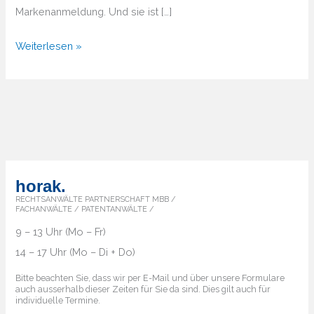
Markenanmeldung. Und sie ist […]
Weltweite
Weiterlesen »
Markenanmeldung
–
Der
Weg
zum
globalen
Schutz
horak.
Ihrer
RECHTSANWÄLTE PARTNERSCHAFT MBB /
FACHANWÄLTE / PATENTANWÄLTE /
Marke
9 – 13 Uhr (Mo – Fr)
14 – 17 Uhr (Mo – Di + Do)
Bitte beachten Sie, dass wir per E-Mail und über unsere Formulare
auch ausserhalb dieser Zeiten für Sie da sind. Dies gilt auch für
individuelle Termine.