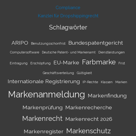
Compliance
Kanzlei für Dropshippingrecht
Schlagwörter
ARIPO
Bundespatentgericht
Benutzungsschonfrist
Computersoftware
Deutsche Patent- und Markenamt
Dienstleistungen
Farbmarke
EU-Marke
Eintragung
Erschöpfung
Frist
Geschäftsverteilung
Gültigkeit
Internationale Registrierung
IP-Rechte
Klassen
Marken
Markenanmeldung
Markenfindung
Markenprüfung
Markenrecherche
Markenrecht
Markenrecht 2026
Markenschutz
Markenregister