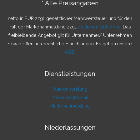
* Alle Preisangaben
n
a
netto in EUR zzgl. gesetzlicher Mehrwertsteuer und für den
c
Fall der Markenanmeldung zzgl.
amtlichen Gebühren
. Das
h
freibleibende Angebot gilt für Unternehmer/ Unternehmen
:
sowie öffentlich-rechtliche Einrichtungen. Es gelten unsere
AGB
.
Dienstleistungen
Markenberatung
Markenrecherche
Markenanmeldung
Niederlassungen