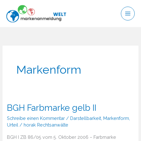
Zum
Inhalt
springen
Markenform
BGH Farbmarke gelb II
Schreibe einen Kommentar
/
Darstellbarkeit
,
Markenform
,
Urteil
/
horak Rechtsanwälte
BGH I ZB 86/05 vom 5. Oktober 2006 – Farbmarke