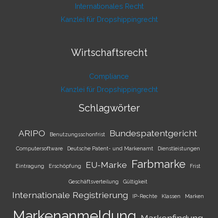
Internationales Recht
Kanzlei für Dropshippingrecht
Wirtschaftsrecht
Compliance
Kanzlei für Dropshippingrecht
Schlagwörter
ARIPO
Bundespatentgericht
Benutzungsschonfrist
Computersoftware
Deutsche Patent- und Markenamt
Dienstleistungen
Farbmarke
EU-Marke
Eintragung
Erschöpfung
Frist
Geschäftsverteilung
Gültigkeit
Internationale Registrierung
IP-Rechte
Klassen
Marken
Markenanmeldung
Markenfindung