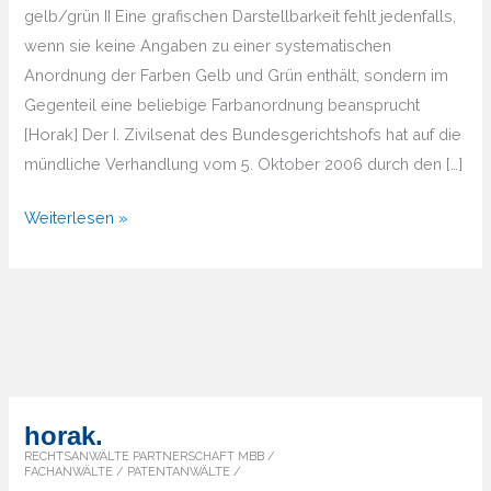
gelb/grün II Eine grafischen Darstellbarkeit fehlt jedenfalls,
wenn sie keine Angaben zu einer systematischen
Anordnung der Farben Gelb und Grün enthält, sondern im
Gegenteil eine beliebige Farbanordnung beansprucht
[Horak] Der I. Zivilsenat des Bundesgerichtshofs hat auf die
mündliche Verhandlung vom 5. Oktober 2006 durch den […]
BGH
Weiterlesen »
Farbmarke
gelb
II
horak.
RECHTSANWÄLTE PARTNERSCHAFT MBB /
FACHANWÄLTE / PATENTANWÄLTE /