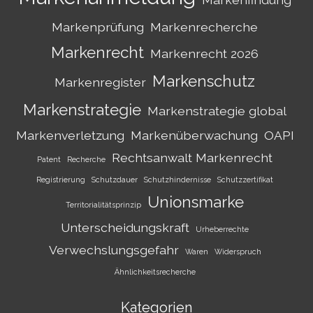
Markenprüfung
Markenrecherche
Markenrecht
Markenrecht 2026
Markenschutz
Markenregister
Markenstrategie
Markenstrategie global
Markenverletzung
Markenüberwachung
OAPI
Rechtsanwalt Markenrecht
Patent
Recherche
Registrierung
Schutzdauer
Schutzhindernisse
Schutzzertifikat
Unionsmarke
Territorialitätsprinzip
Unterscheidungskraft
Urheberrechte
Verwechslungsgefahr
Waren
Widerspruch
Ähnlichkeitsrecherche
Kategorien