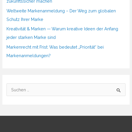
zukunftssicher machen
Weltweite Markenanmeldung – Der Weg zum globalen
Schutz Ihrer Marke
Kreativität & Marken — Warum kreative Ideen der Anfang
jeder starken Marke sind
Markenrecht mit Frist: Was bedeutet „Priorität“ bei
Markenanmeldungen?
S
u
c
h
e
n