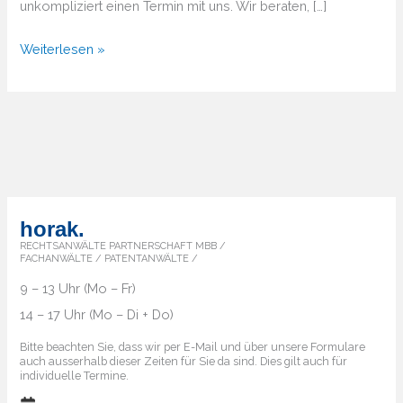
unkompliziert einen Termin mit uns. Wir beraten, […]
Von
Weiterlesen »
A
bis
Z
–
Überblick
über
die
horak.
Markenländer
RECHTSANWÄLTE PARTNERSCHAFT MBB /
FACHANWÄLTE / PATENTANWÄLTE /
9 – 13 Uhr (Mo – Fr)
14 – 17 Uhr (Mo – Di + Do)
Bitte beachten Sie, dass wir per E-Mail und über unsere Formulare
auch ausserhalb dieser Zeiten für Sie da sind. Dies gilt auch für
individuelle Termine.