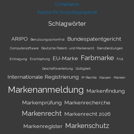
Compliance
Kanzlei für Dropshippingrecht
Schlagwörter
ARIPO
Bundespatentgericht
Benutzungsschonfrist
Computersoftware
Deutsche Patent- und Markenamt
Dienstleistungen
Farbmarke
EU-Marke
Eintragung
Erschöpfung
Frist
Geschäftsverteilung
Gültigkeit
Internationale Registrierung
IP-Rechte
Klassen
Marken
Markenanmeldung
Markenfindung
Markenprüfung
Markenrecherche
Markenrecht
Markenrecht 2026
Markenschutz
Markenregister