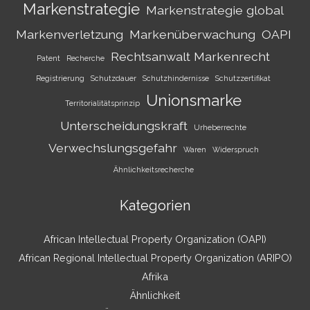
Markenstrategie
Markenstrategie global
Markenverletzung
Markenüberwachung
OAPI
Rechtsanwalt Markenrecht
Patent
Recherche
Registrierung
Schutzdauer
Schutzhindernisse
Schutzzertifikat
Unionsmarke
Territorialitätsprinzip
Unterscheidungskraft
Urheberrechte
Verwechslungsgefahr
Waren
Widerspruch
Ähnlichkeitsrecherche
Kategorien
African Intellectual Property Organization (OAPI)
African Regional Intellectual Property Organization (ARIPO)
Afrika
Ähnlichkeit