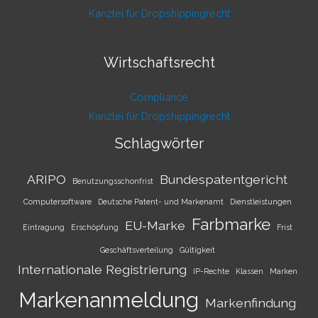
Kanzlei für Dropshippingrecht
Wirtschaftsrecht
Compliance
Kanzlei für Dropshippingrecht
Schlagwörter
ARIPO
Bundespatentgericht
Benutzungsschonfrist
Computersoftware
Deutsche Patent- und Markenamt
Dienstleistungen
Farbmarke
EU-Marke
Eintragung
Erschöpfung
Frist
Geschäftsverteilung
Gültigkeit
Internationale Registrierung
IP-Rechte
Klassen
Marken
Markenanmeldung
Markenfindung