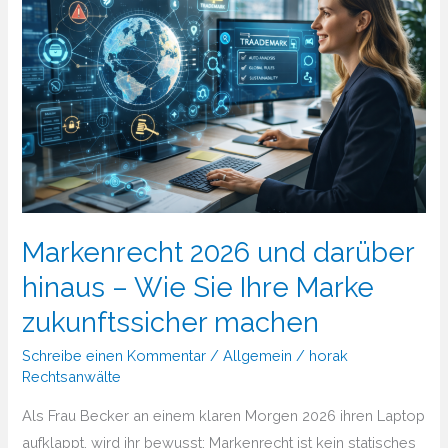
Markenrecht 2026 und darüber
hinaus – Wie Sie Ihre Marke
zukunftssicher machen
Schreibe einen Kommentar
/
Allgemein
/
horak
Rechtsanwälte
Als Frau Becker an einem klaren Morgen 2026 ihren Laptop
aufklappt, wird ihr bewusst: Markenrecht ist kein statisches