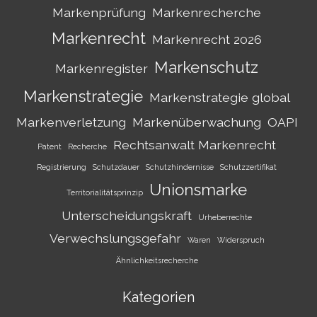
Markenprüfung
Markenrecherche
Markenrecht
Markenrecht 2026
Markenschutz
Markenregister
Markenstrategie
Markenstrategie global
Markenverletzung
Markenüberwachung
OAPI
Rechtsanwalt Markenrecht
Patent
Recherche
Registrierung
Schutzdauer
Schutzhindernisse
Schutzzertifikat
Unionsmarke
Territorialitätsprinzip
Unterscheidungskraft
Urheberrechte
Verwechslungsgefahr
Waren
Widerspruch
Ähnlichkeitsrecherche
Kategorien