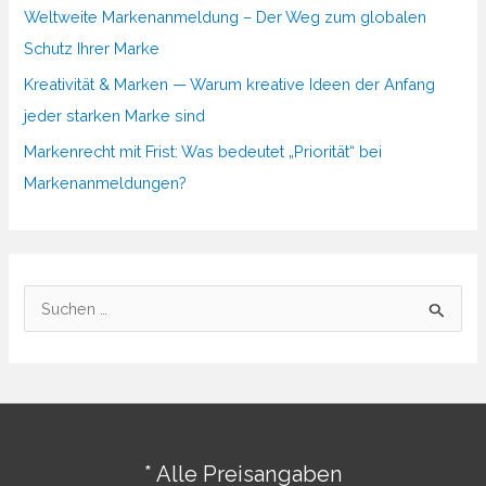
Weltweite Markenanmeldung – Der Weg zum globalen
Schutz Ihrer Marke
Kreativität & Marken — Warum kreative Ideen der Anfang
jeder starken Marke sind
Markenrecht mit Frist: Was bedeutet „Priorität“ bei
Markenanmeldungen?
S
u
c
h
e
n
* Alle Preisangaben