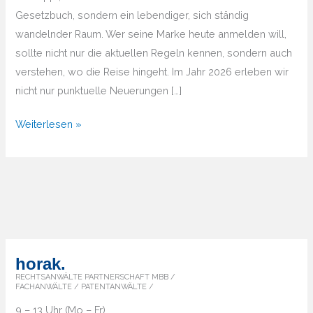
Gesetzbuch, sondern ein lebendiger, sich ständig
wandelnder Raum. Wer seine Marke heute anmelden will,
sollte nicht nur die aktuellen Regeln kennen, sondern auch
verstehen, wo die Reise hingeht. Im Jahr 2026 erleben wir
nicht nur punktuelle Neuerungen […]
Markenrecht
Weiterlesen »
2026
und
darüber
hinaus
–
Wie
Sie
horak.
Ihre
RECHTSANWÄLTE PARTNERSCHAFT MBB /
FACHANWÄLTE / PATENTANWÄLTE /
Marke
9 – 13 Uhr (Mo – Fr)
zukunftssicher