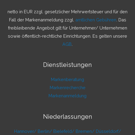
n
a
netto in EUR zzgl. gesetzlicher Mehrwertsteuer und für den
c
Fall der Markenanmeldung zzgl.
amtlichen Gebühren
. Das
h
freibleibende Angebot gilt für Unternehmer/ Unternehmen
:
sowie öffentlich-rechtliche Einrichtungen. Es gelten unsere
AGB
.
Dienstleistungen
Markenberatung
Markenrecherche
Markenanmeldung
Niederlassungen
Hannover/
Berlin/
Bielefeld/
Bremen/
Düsseldorf/