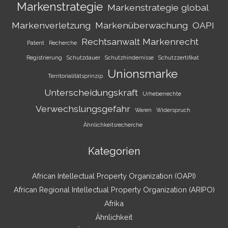
Markenstrategie
Markenstrategie global
Markenverletzung
Markenüberwachung
OAPI
Rechtsanwalt Markenrecht
Patent
Recherche
Registrierung
Schutzdauer
Schutzhindernisse
Schutzzertifikat
Unionsmarke
Territorialitätsprinzip
Unterscheidungskraft
Urheberrechte
Verwechslungsgefahr
Waren
Widerspruch
Ähnlichkeitsrecherche
Kategorien
African Intellectual Property Organization (OAPI)
African Regional Intellectual Property Organization (ARIPO)
Afrika
Ähnlichkeit