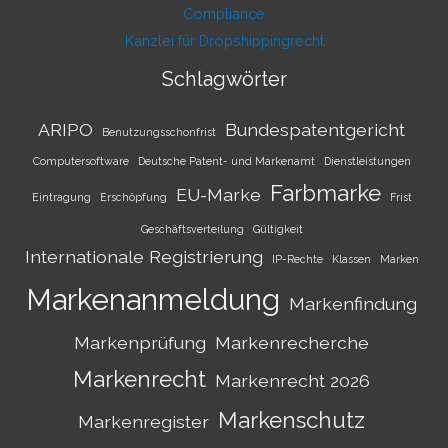
Compliance
Kanzlei für Dropshippingrecht
Schlagwörter
ARIPO
Bundespatentgericht
Benutzungsschonfrist
Computersoftware
Deutsche Patent- und Markenamt
Dienstleistungen
Farbmarke
EU-Marke
Eintragung
Erschöpfung
Frist
Geschäftsverteilung
Gültigkeit
Internationale Registrierung
IP-Rechte
Klassen
Marken
Markenanmeldung
Markenfindung
Markenprüfung
Markenrecherche
Markenrecht
Markenrecht 2026
Markenschutz
Markenregister