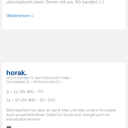
unkompliziert einen Termin mit uns. Wir beraten, […]
Von
Weiterlesen »
A
bis
Z
–
Überblick
über
die
horak.
Markenländer
RECHTSANWÄLTE PARTNERSCHAFT MBB /
FACHANWÄLTE / PATENTANWÄLTE /
9 – 13 Uhr (Mo – Fr)
14 – 17 Uhr (Mo – Di + Do)
Bitte beachten Sie, dass wir per E-Mail und über unsere Formulare
auch ausserhalb dieser Zeiten für Sie da sind. Dies gilt auch für
individuelle Termine.