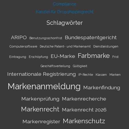
Compliance
Kanzlei für Dropshippingrecht
Schlagwörter
ARIPO
Bundespatentgericht
Benutzungsschonfrist
Computersoftware
Deutsche Patent- und Markenamt
Dienstleistungen
Farbmarke
EU-Marke
Eintragung
Erschöpfung
Frist
Geschäftsverteilung
Gültigkeit
Internationale Registrierung
IP-Rechte
Klassen
Marken
Markenanmeldung
Markenfindung
Markenprüfung
Markenrecherche
Markenrecht
Markenrecht 2026
Markenschutz
Markenregister