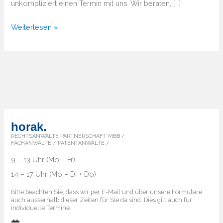
unkompliziert einen Termin mit uns. Wir beraten, […]
Von
Weiterlesen »
A
bis
Z
–
Überblick
über
die
horak.
Markenländer
RECHTSANWÄLTE PARTNERSCHAFT MBB /
FACHANWÄLTE / PATENTANWÄLTE /
9 – 13 Uhr (Mo – Fr)
14 – 17 Uhr (Mo – Di + Do)
Bitte beachten Sie, dass wir per E-Mail und über unsere Formulare
auch ausserhalb dieser Zeiten für Sie da sind. Dies gilt auch für
individuelle Termine.