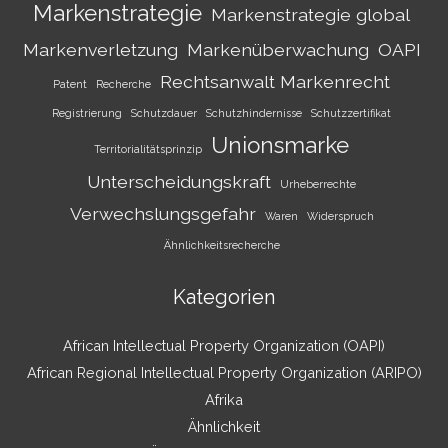
Markenstrategie
Markenstrategie global
Markenverletzung
Markenüberwachung
OAPI
Rechtsanwalt Markenrecht
Patent
Recherche
Registrierung
Schutzdauer
Schutzhindernisse
Schutzzertifikat
Unionsmarke
Territorialitätsprinzip
Unterscheidungskraft
Urheberrechte
Verwechslungsgefahr
Waren
Widerspruch
Ähnlichkeitsrecherche
Kategorien
African Intellectual Property Organization (OAPI)
African Regional Intellectual Property Organization (ARIPO)
Afrika
Ähnlichkeit