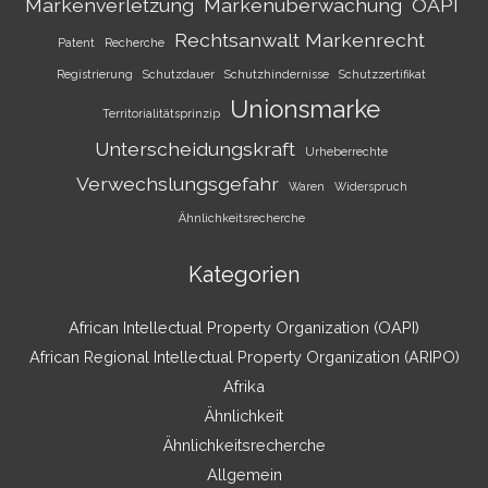
Markenverletzung
Markenüberwachung
OAPI
Rechtsanwalt Markenrecht
Patent
Recherche
Registrierung
Schutzdauer
Schutzhindernisse
Schutzzertifikat
Unionsmarke
Territorialitätsprinzip
Unterscheidungskraft
Urheberrechte
Verwechslungsgefahr
Waren
Widerspruch
Ähnlichkeitsrecherche
Kategorien
African Intellectual Property Organization (OAPI)
African Regional Intellectual Property Organization (ARIPO)
Afrika
Ähnlichkeit
Ähnlichkeitsrecherche
Allgemein