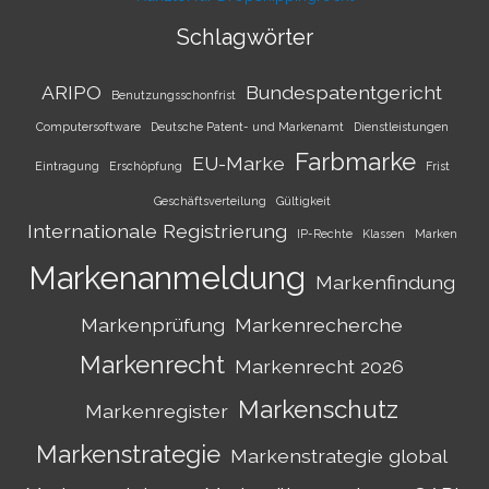
Schlagwörter
ARIPO
Bundespatentgericht
Benutzungsschonfrist
Computersoftware
Deutsche Patent- und Markenamt
Dienstleistungen
Farbmarke
EU-Marke
Eintragung
Erschöpfung
Frist
Geschäftsverteilung
Gültigkeit
Internationale Registrierung
IP-Rechte
Klassen
Marken
Markenanmeldung
Markenfindung
Markenprüfung
Markenrecherche
Markenrecht
Markenrecht 2026
Markenschutz
Markenregister
Markenstrategie
Markenstrategie global