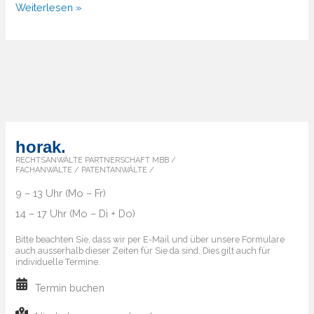
Kreativität
Weiterlesen »
&
Marken
—
Warum
kreative
Ideen
der
horak.
Anfang
RECHTSANWÄLTE PARTNERSCHAFT MBB /
FACHANWÄLTE / PATENTANWÄLTE /
jeder
9 – 13 Uhr (Mo – Fr)
starken
14 – 17 Uhr (Mo – Di + Do)
Marke
sind
Bitte beachten Sie, dass wir per E-Mail und über unsere Formulare
auch ausserhalb dieser Zeiten für Sie da sind. Dies gilt auch für
individuelle Termine.
Termin buchen