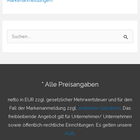
Markenanmeldungen?
S
u
c
h
e
n
* Alle Preisangaben
n
a
netto in EUR zzgl. gesetzlicher Mehrwertsteuer und für den
c
Fall der Markenanmeldung zzgl.
amtlichen Gebühren
. Das
h
freibleibende Angebot gilt für Unternehmer/ Unternehmen
:
sowie öffentlich-rechtliche Einrichtungen. Es gelten unsere
AGB
.