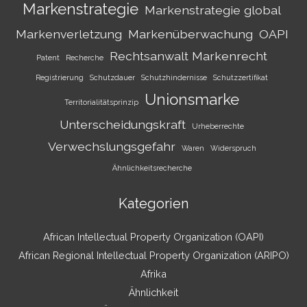
Markenstrategie
Markenstrategie global
Markenverletzung
Markenüberwachung
OAPI
Rechtsanwalt Markenrecht
Patent
Recherche
Registrierung
Schutzdauer
Schutzhindernisse
Schutzzertifikat
Unionsmarke
Territorialitätsprinzip
Unterscheidungskraft
Urheberrechte
Verwechslungsgefahr
Waren
Widerspruch
Ähnlichkeitsrecherche
Kategorien
African Intellectual Property Organization (OAPI)
African Regional Intellectual Property Organization (ARIPO)
Afrika
Ähnlichkeit