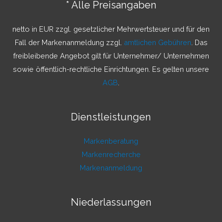
* Alle Preisangaben
n
a
netto in EUR zzgl. gesetzlicher Mehrwertsteuer und für den
c
Fall der Markenanmeldung zzgl.
amtlichen Gebühren
. Das
h
freibleibende Angebot gilt für Unternehmer/ Unternehmen
:
sowie öffentlich-rechtliche Einrichtungen. Es gelten unsere
AGB
.
Dienstleistungen
Markenberatung
Markenrecherche
Markenanmeldung
Niederlassungen