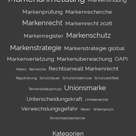
Markenprüfung
Markenrecherche
Markenrecht
Markenrecht 2026
Markenschutz
Markenregister
Markenstrategie
Markenstrategie global
Markenverletzung
Markenüberwachung
OAPI
Rechtsanwalt Markenrecht
Patent
Recherche
Registrierung
Schutzdauer
Schutzhindernisse
Schutzzertifikat
Unionsmarke
Territorialitätsprinzip
Unterscheidungskraft
Urheberrechte
Verwechslungsgefahr
Waren
Widerspruch
Ähnlichkeitsrecherche
Kategorien