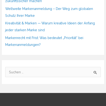
zukunftssicher machen
Weltweite Markenanmeldung – Der Weg zum globalen
Schutz Ihrer Marke
Kreativität & Marken — Warum kreative Ideen der Anfang
jeder starken Marke sind
Markenrecht mit Frist: Was bedeutet „Priorität“ bei
Markenanmeldungen?
S
u
c
h
e
n