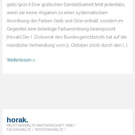
gelb/grün II Eine grafischen Darstellbarkeit fehlt jedenfalls,
wenn sie keine Angaben zu einer systematischen
Anordnung der Farben Gelb und Grün enthält, sondern im
Gegenteil eine beliebige Farbanordnung beansprucht
[Horak] Der I. Zivilsenat des Bundesgerichtshofs hat auf die
mündliche Verhandlung vom 5. Oktober 2006 durch den […]
BGH
Weiterlesen »
Farbmarke
gelb
II
horak.
RECHTSANWÄLTE PARTNERSCHAFT MBB /
FACHANWÄLTE / PATENTANWÄLTE /