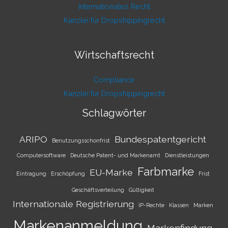
Internationales Recht
Kanzlei für Dropshippingrecht
Wirtschaftsrecht
Compliance
Kanzlei für Dropshippingrecht
Schlagwörter
ARIPO
Bundespatentgericht
Benutzungsschonfrist
Computersoftware
Deutsche Patent- und Markenamt
Dienstleistungen
Farbmarke
EU-Marke
Eintragung
Erschöpfung
Frist
Geschäftsverteilung
Gültigkeit
Internationale Registrierung
IP-Rechte
Klassen
Marken
Markenanmeldung
Markenfindung