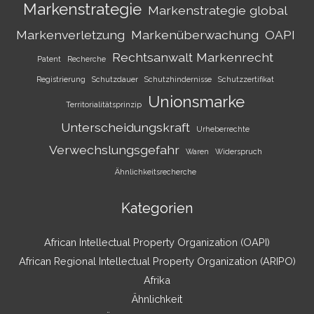
Markenstrategie
Markenstrategie global
Markenverletzung
Markenüberwachung
OAPI
Rechtsanwalt Markenrecht
Patent
Recherche
Registrierung
Schutzdauer
Schutzhindernisse
Schutzzertifikat
Unionsmarke
Territorialitätsprinzip
Unterscheidungskraft
Urheberrechte
Verwechslungsgefahr
Waren
Widerspruch
Ähnlichkeitsrecherche
Kategorien
African Intellectual Property Organization (OAPI)
African Regional Intellectual Property Organization (ARIPO)
Afrika
Ähnlichkeit