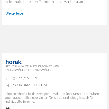
unkompliziert einen Termin mit uns. Wir beraten, […]
Von
Weiterlesen »
A
bis
Z
–
Überblick
über
die
horak.
Markenländer
RECHTSANWÄLTE PARTNERSCHAFT MBB /
FACHANWÄLTE / PATENTANWÄLTE /
9 – 13 Uhr (Mo – Fr)
14 – 17 Uhr (Mo – Di + Do)
Bitte beachten Sie, dass wir per E-Mail und über unsere Formulare
auch ausserhalb dieser Zeiten für Sie da sind. Dies gilt auch für
individuelle Termine.