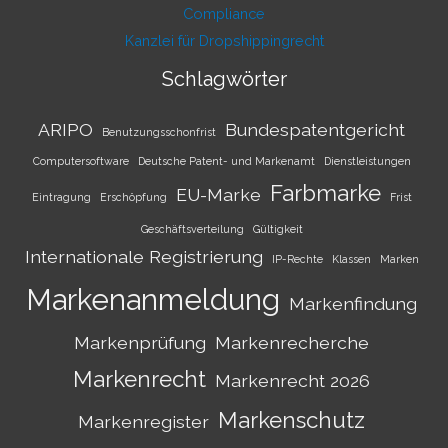
Compliance
Kanzlei für Dropshippingrecht
Schlagwörter
ARIPO
Bundespatentgericht
Benutzungsschonfrist
Computersoftware
Deutsche Patent- und Markenamt
Dienstleistungen
Farbmarke
EU-Marke
Eintragung
Erschöpfung
Frist
Geschäftsverteilung
Gültigkeit
Internationale Registrierung
IP-Rechte
Klassen
Marken
Markenanmeldung
Markenfindung
Markenprüfung
Markenrecherche
Markenrecht
Markenrecht 2026
Markenschutz
Markenregister