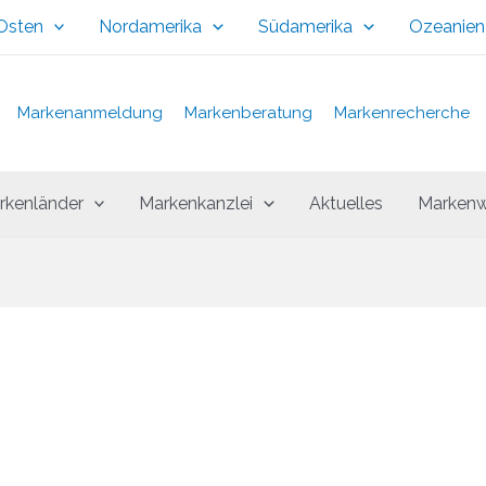
 Osten
Nordamerika
Südamerika
Ozeanien
Markenanmeldung
Markenberatung
Markenrecherche
rkenländer
Markenkanzlei
Aktuelles
Markenw