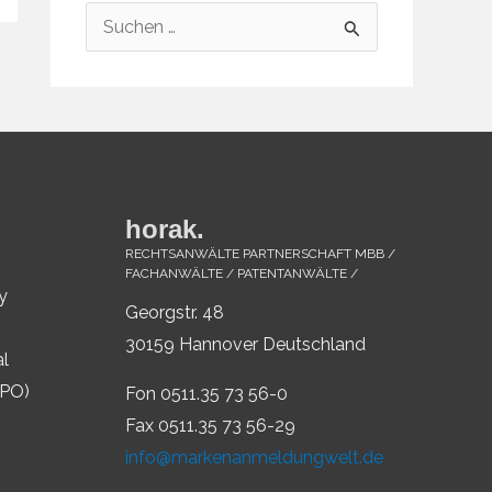
S
u
c
h
e
n
horak.
n
RECHTSANWÄLTE PARTNERSCHAFT MBB /
a
FACHANWÄLTE / PATENTANWÄLTE /
y
c
Georgstr. 48
h
30159 Hannover Deutschland
al
:
IPO)
Fon 0511.35 73 56-0
Fax 0511.35 73 56-29
info@markenanmeldungwelt.de