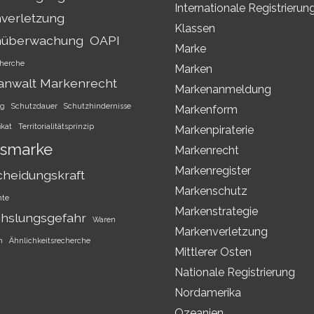
Internationale Registrierun
verletzung
Klassen
nüberwachung
OAPI
Marke
herche
Marken
anwalt Markenrecht
Markenanmeldung
ng
Schutzdauer
Schutzhindernisse
Markenform
ikat
Territorialitätsprinzip
Markenpiraterie
smarke
Markenrecht
Markenregister
cheidungskraft
Markenschutz
hte
Markenstrategie
hslungsgefahr
Waren
Markenverletzung
h
Ähnlichkeitsrecherche
Mittlerer Osten
Nationale Registrierung
Nordamerika
Ozeanien