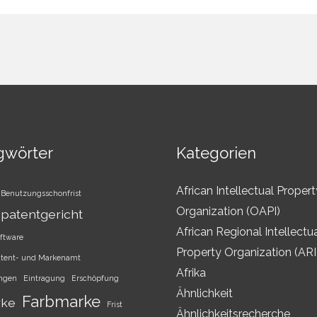
gwörter
Kategorien
African Intellectual Propert
Benutzungsschonfrist
Organization (OAPI)
patentgericht
African Regional Intellectu
ftware
Property Organization (AR
atent- und Markenamt
Afrika
ungen
Eintragung
Erschöpfung
Ähnlichkeit
Farbmarke
rke
Frist
Ähnlichkeitsrecherche