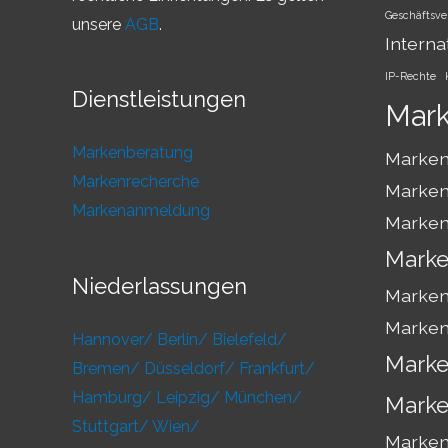
Geschäftsve
unsere
AGB
.
Interna
IP-Rechte
Dienstleistungen
Mar
Markenberatung
Marken
Markenrecherche
Marken
Markenanmeldung
Marken
Marke
Niederlassungen
Marken
Marken
Hannover/
Berlin/
Bielefeld/
Marke
Bremen/
Düsseldorf/
Frankfurt/
Hamburg/
Leipzig/
München/
Marke
Stuttgart/
Wien/
Markens