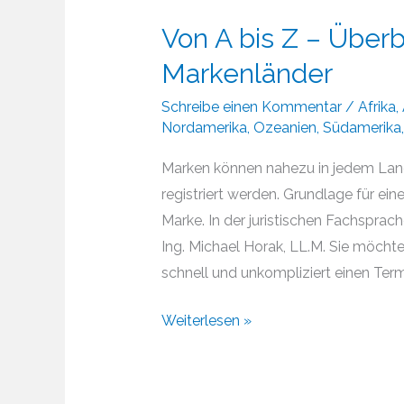
Von A bis Z – Überb
Markenländer
Schreibe einen Kommentar
/
Afrika
,
Nordamerika
,
Ozeanien
,
Südamerika
Marken können nahezu in jedem Land
registriert werden. Grundlage für ei
Marke. In der juristischen Fachsprach
Ing. Michael Horak, LL.M. Sie möcht
schnell und unkompliziert einen Termi
Von
Weiterlesen »
A
bis
Z