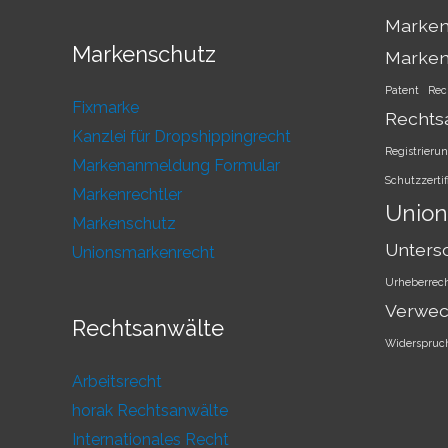
Marken
Markenschutz
Marke
Patent
Rec
Fixmarke
Rechts
Kanzlei für Dropshippingrecht
Registrieru
Markenanmeldung Formular
Schutzzertif
Markenrechtler
Union
Markenschutz
Unters
Unionsmarkenrecht
Urheberrec
Verwec
Rechtsanwälte
Widerspruc
Arbeitsrecht
horak Rechtsanwälte
Internationales Recht