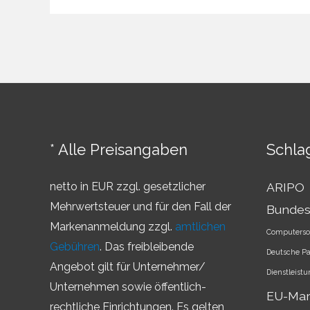
–
Überblick
über
die
Markenländer
* Alle Preisangaben
Schla
netto in EUR zzgl. gesetzlicher
ARIPO
Mehrwertsteuer und für den Fall der
Bundes
Markenanmeldung zzgl.
amtlichen
Computerso
Gebühren
. Das freibleibende
Deutsche P
Angebot gilt für Unternehmer/
Dienstleist
Unternehmen sowie öffentlich-
EU-Ma
rechtliche Einrichtungen. Es gelten