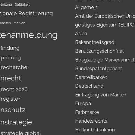
rteilung
Gültigkeit
Allgemein
tionale Registrierung
Amt der Europäischen Unio
Klassen
Marken
geistiges Eigentum (EUIPO
kenanmeldung
Asien
Bekanntheitsgrad
findung
Benutzungsschonfrist
prüfung
Bösgläubige Markenanme
recherche
Bundespatentgericht
nrecht
Darstellbarkeit
Deutschland
recht 2026
Eintragung von Marken
register
Europa
nschutz
Farbmarke
nstrategie
Handelsrechts
Herkunftsfunktion
trategie global