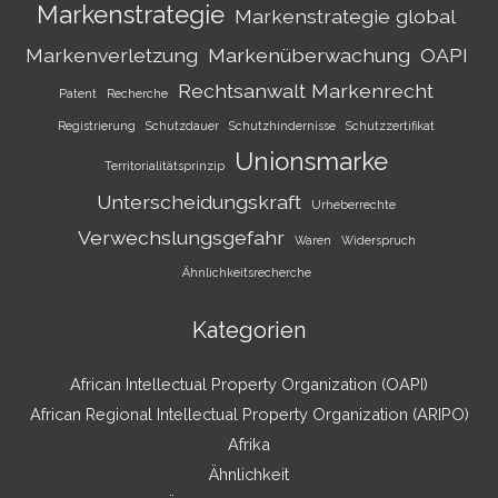
Markenstrategie
Markenstrategie global
Markenverletzung
Markenüberwachung
OAPI
Rechtsanwalt Markenrecht
Patent
Recherche
Registrierung
Schutzdauer
Schutzhindernisse
Schutzzertifikat
Unionsmarke
Territorialitätsprinzip
Unterscheidungskraft
Urheberrechte
Verwechslungsgefahr
Waren
Widerspruch
Ähnlichkeitsrecherche
Kategorien
African Intellectual Property Organization (OAPI)
African Regional Intellectual Property Organization (ARIPO)
Afrika
Ähnlichkeit