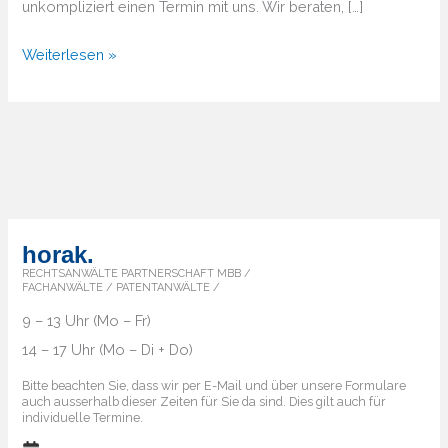
unkompliziert einen Termin mit uns. Wir beraten, […]
Von
Weiterlesen »
A
bis
Z
–
Überblick
über
die
horak.
Markenländer
RECHTSANWÄLTE PARTNERSCHAFT MBB /
FACHANWÄLTE / PATENTANWÄLTE /
9 – 13 Uhr (Mo – Fr)
14 – 17 Uhr (Mo – Di + Do)
Bitte beachten Sie, dass wir per E-Mail und über unsere Formulare
auch ausserhalb dieser Zeiten für Sie da sind. Dies gilt auch für
individuelle Termine.