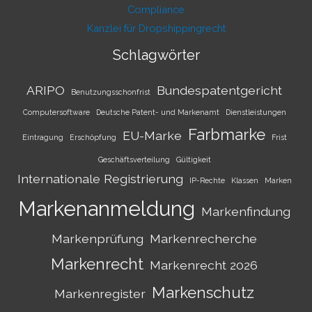
Compliance
Kanzlei für Dropshippingrecht
Schlagwörter
ARIPO
Bundespatentgericht
Benutzungsschonfrist
Computersoftware
Deutsche Patent- und Markenamt
Dienstleistungen
Farbmarke
EU-Marke
Eintragung
Erschöpfung
Frist
Geschäftsverteilung
Gültigkeit
Internationale Registrierung
IP-Rechte
Klassen
Marken
Markenanmeldung
Markenfindung
Markenprüfung
Markenrecherche
Markenrecht
Markenrecht 2026
Markenschutz
Markenregister