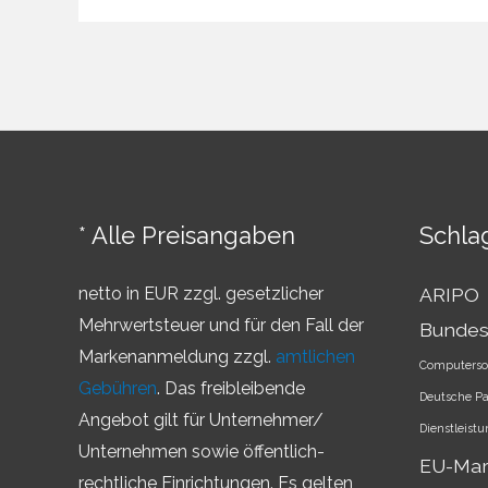
–
Überblick
über
die
Markenländer
* Alle Preisangaben
Schla
netto in EUR zzgl. gesetzlicher
ARIPO
Mehrwertsteuer und für den Fall der
Bundes
Markenanmeldung zzgl.
amtlichen
Computerso
Gebühren
. Das freibleibende
Deutsche P
Angebot gilt für Unternehmer/
Dienstleist
Unternehmen sowie öffentlich-
EU-Ma
rechtliche Einrichtungen. Es gelten