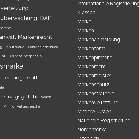
Internationale Registrierun
verletzung
Klassen
nüberwachung
OAPI
Marke
herche
Marken
anwalt Markenrecht
Markenanmeldung
ng
Schutzdauer
Schutzhindernisse
Markenform
ikat
Territorialitätsprinzip
Markenpiraterie
smarke
Markenrecht
Markenregister
cheidungskraft
Markenschutz
hte
Markenstrategie
hslungsgefahr
Waren
Markenverletzung
h
Ähnlichkeitsrecherche
Mittlerer Osten
Nationale Registrierung
Nordamerika
Ozeanien