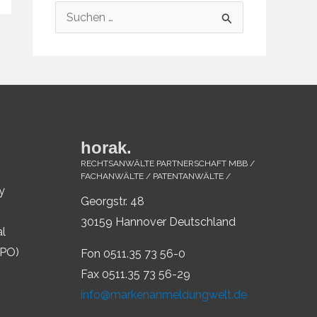
S
u
c
h
e
n
horak.
n
RECHTSANWÄLTE PARTNERSCHAFT MBB /
a
FACHANWÄLTE / PATENTANWÄLTE /
y
c
Georgstr. 48
h
30159 Hannover Deutschland
al
:
IPO)
Fon 0511.35 73 56-0
Fax 0511.35 73 56-29
info@markenanmeldungwelt.de