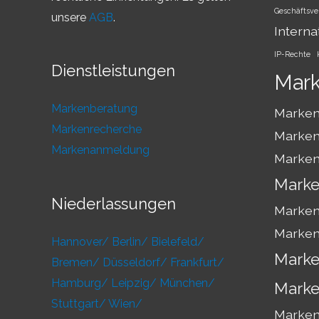
Geschäftsve
unsere
AGB
.
Interna
IP-Rechte
Dienstleistungen
Mar
Markenberatung
Marken
Markenrecherche
Marken
Markenanmeldung
Marken
Marke
Niederlassungen
Marken
Marken
Hannover/
Berlin/
Bielefeld/
Marke
Bremen/
Düsseldorf/
Frankfurt/
Hamburg/
Leipzig/
München/
Marke
Stuttgart/
Wien/
Markens