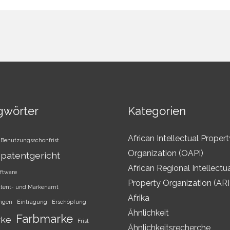
gwörter
Kategorien
African Intellectual Propert
Benutzungsschonfrist
Organization (OAPI)
patentgericht
African Regional Intellectu
ftware
Property Organization (AR
atent- und Markenamt
Afrika
ungen
Eintragung
Erschöpfung
Ähnlichkeit
Farbmarke
rke
Frist
Ähnlichkeitsrecherche