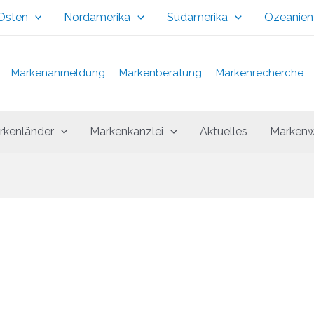
 Osten
Nordamerika
Südamerika
Ozeanien
Markenanmeldung
Markenberatung
Markenrecherche
rkenländer
Markenkanzlei
Aktuelles
Markenw