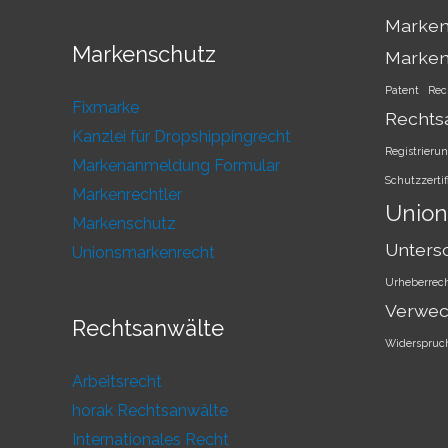
Marken
Markenschutz
Marke
Patent
Rec
Fixmarke
Rechts
Kanzlei für Dropshippingrecht
Registrieru
Markenanmeldung Formular
Schutzzertif
Markenrechtler
Union
Markenschutz
Unters
Unionsmarkenrecht
Urheberrec
Verwec
Rechtsanwälte
Widerspruc
Arbeitsrecht
horak Rechtsanwälte
Internationales Recht