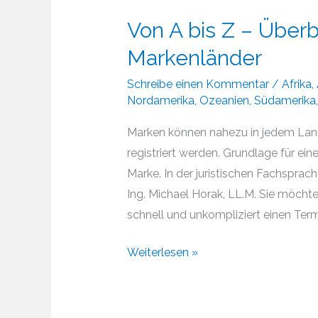
Von A bis Z – Überb
Markenländer
Schreibe einen Kommentar
/
Afrika
,
Nordamerika
,
Ozeanien
,
Südamerika
Marken können nahezu in jedem Land
registriert werden. Grundlage für ei
Marke. In der juristischen Fachsprach
Ing. Michael Horak, LL.M. Sie möcht
schnell und unkompliziert einen Termi
Von
Weiterlesen »
A
bis
Z