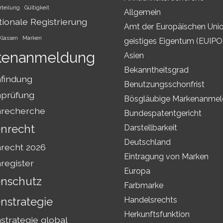
rteilung
Gültigkeit
Allgemein
tionale Registrierung
Amt der Europäischen Unio
Klassen
Marken
geistiges Eigentum (EUIPO
kenanmeldung
Asien
Bekanntheitsgrad
findung
Benutzungsschonfrist
prüfung
Bösgläubige Markenanme
recherche
Bundespatentgericht
nrecht
Darstellbarkeit
Deutschland
recht 2026
Eintragung von Marken
register
Europa
nschutz
Farbmarke
nstrategie
Handelsrechts
Herkunftsfunktion
trategie global