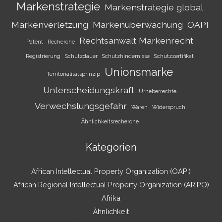
Markenstrategie
Markenstrategie global
Markenverletzung
Markenüberwachung
OAPI
Rechtsanwalt Markenrecht
Patent
Recherche
Registrierung
Schutzdauer
Schutzhindernisse
Schutzzertifikat
Unionsmarke
Territorialitätsprinzip
Unterscheidungskraft
Urheberrechte
Verwechslungsgefahr
Waren
Widerspruch
Ähnlichkeitsrecherche
Kategorien
African Intellectual Property Organization (OAPI)
African Regional Intellectual Property Organization (ARIPO)
Afrika
Ähnlichkeit