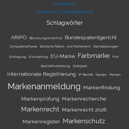
Compliance
Kanzlei für Dropshippingrecht
Schlagwörter
ARIPO
Bundespatentgericht
Benutzungsschonfrist
Computersoftware
Deutsche Patent- und Markenamt
Dienstleistungen
Farbmarke
EU-Marke
Eintragung
Erschöpfung
Frist
Geschäftsverteilung
Gültigkeit
Internationale Registrierung
IP-Rechte
Klassen
Marken
Markenanmeldung
Markenfindung
Markenprüfung
Markenrecherche
Markenrecht
Markenrecht 2026
Markenschutz
Markenregister