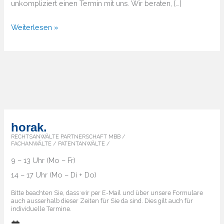
unkompliziert einen Termin mit uns. Wir beraten, […]
Von
Weiterlesen »
A
bis
Z
–
Überblick
über
die
horak.
Markenländer
RECHTSANWÄLTE PARTNERSCHAFT MBB /
FACHANWÄLTE / PATENTANWÄLTE /
9 – 13 Uhr (Mo – Fr)
14 – 17 Uhr (Mo – Di + Do)
Bitte beachten Sie, dass wir per E-Mail und über unsere Formulare
auch ausserhalb dieser Zeiten für Sie da sind. Dies gilt auch für
individuelle Termine.